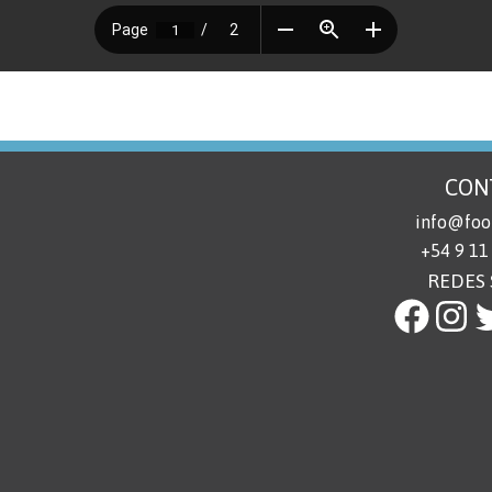
CON
info@foot
+54 9 11
REDES 