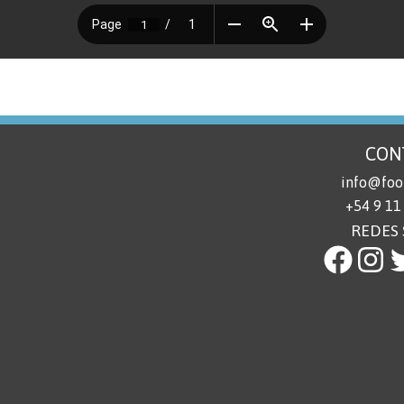
CON
info@foot
+54 9 11
REDES 