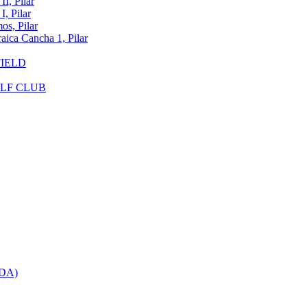
, Pilar
 Pilar
, Pilar
a Cancha 1, Pilar
FIELD
OLF CLUB
DA)