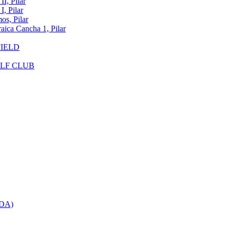
, Pilar
 Pilar
, Pilar
a Cancha 1, Pilar
FIELD
OLF CLUB
DA)