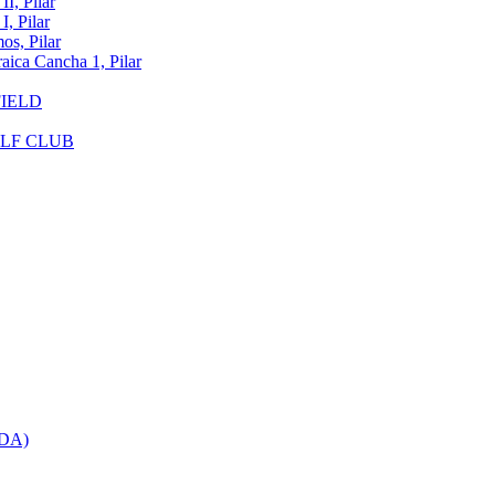
, Pilar
 Pilar
, Pilar
a Cancha 1, Pilar
FIELD
OLF CLUB
DA)