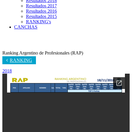
Resultados 2018
Resultados 2017
Resultados 2016
Resultados 2015
RANKING's
CANCHAS
Ranking Argentino de Profesionales (RAP)
RANKING
2018