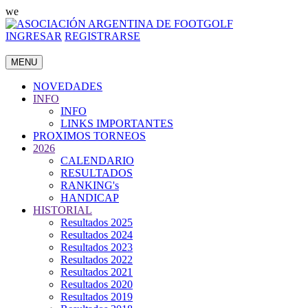
we
INGRESAR
REGISTRARSE
MENU
NOVEDADES
INFO
INFO
LINKS IMPORTANTES
PROXIMOS TORNEOS
2026
CALENDARIO
RESULTADOS
RANKING's
HANDICAP
HISTORIAL
Resultados 2025
Resultados 2024
Resultados 2023
Resultados 2022
Resultados 2021
Resultados 2020
Resultados 2019