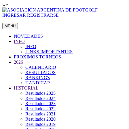
we
INGRESAR
REGISTRARSE
MENU
NOVEDADES
INFO
INFO
LINKS IMPORTANTES
PROXIMOS TORNEOS
2026
CALENDARIO
RESULTADOS
RANKING's
HANDICAP
HISTORIAL
Resultados 2025
Resultados 2024
Resultados 2023
Resultados 2022
Resultados 2021
Resultados 2020
Resultados 2019