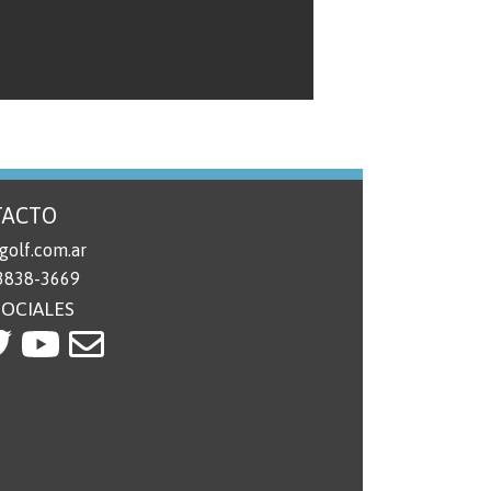
TACTO
golf.com.ar
 3838-3669
SOCIALES