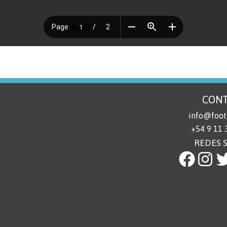
CON
info@foot
+54 9 11
REDES 