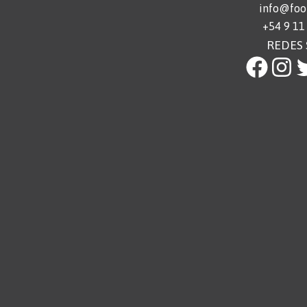
info@foot
+54 9 11
REDES 