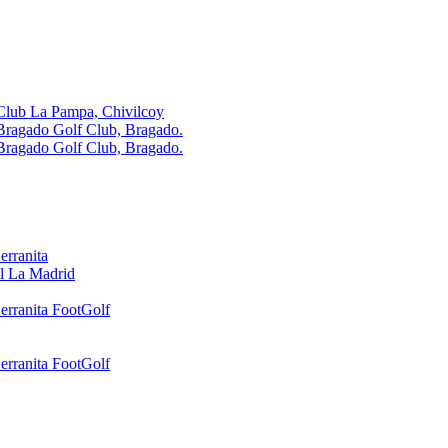
Club La Pampa, Chivilcoy
Bragado Golf Club, Bragado.
Bragado Golf Club, Bragado.
erranita
l La Madrid
erranita FootGolf
erranita FootGolf