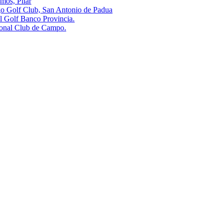
s, Pilar
olf Club, San Antonio de Padua
olf Banco Provincia.
al Club de Campo.