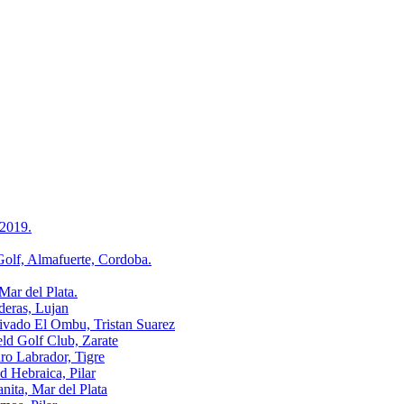
2019.
, Almafuerte, Cordoba.
r del Plata.
ras, Lujan
o El Ombu, Tristan Suarez
Golf Club, Zarate
Labrador, Tigre
ebraica, Pilar
a, Mar del Plata