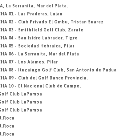
 La Serranita, Mar del Plata.
A 01 - Las Praderas, Lujan
 02 - Club Privado El Ombu, Tristan Suarez
 03 - Smithfield Golf Club, Zarate
 04 - San Isidro Labrador, Tigre
 05 - Sociedad Hebraica, Pilar
 06 - La Serranita, Mar del Plata
A 07 - Los Alamos, Pilar
 08 - Ituzaingo Golf Club, San Antonio de Padua
 09 - Club del Golf Banco Provincia.
A 10 - El Nacional Club de Campo.
, Golf Club LaPampa
, Golf Club LaPampa
, Golf Club LaPampa
l.Roca
l.Roca
l.Roca