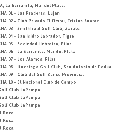
 La Serranita, Mar del Plata.
A 01 - Las Praderas, Lujan
 02 - Club Privado El Ombu, Tristan Suarez
 03 - Smithfield Golf Club, Zarate
 04 - San Isidro Labrador, Tigre
 05 - Sociedad Hebraica, Pilar
 06 - La Serranita, Mar del Plata
A 07 - Los Alamos, Pilar
 08 - Ituzaingo Golf Club, San Antonio de Padua
 09 - Club del Golf Banco Provincia.
A 10 - El Nacional Club de Campo.
, Golf Club LaPampa
, Golf Club LaPampa
, Golf Club LaPampa
l.Roca
l.Roca
l.Roca