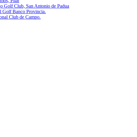
s, Pilar
olf Club, San Antonio de Padua
olf Banco Provincia.
al Club de Campo.