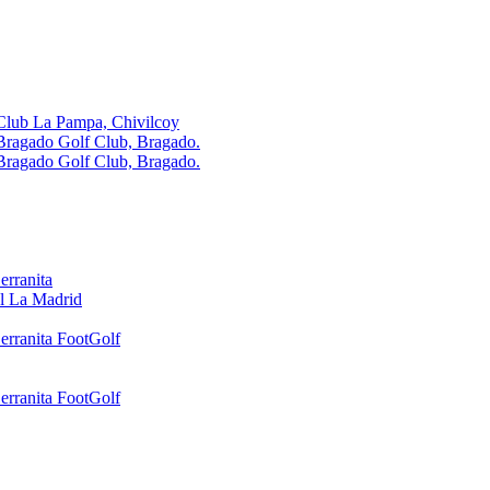
Club La Pampa, Chivilcoy
Bragado Golf Club, Bragado.
Bragado Golf Club, Bragado.
erranita
l La Madrid
erranita FootGolf
erranita FootGolf