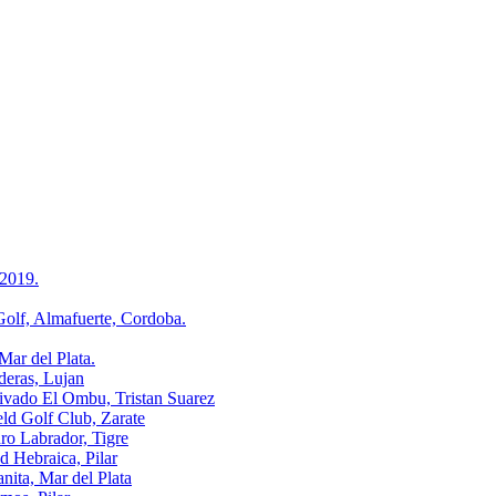
2019.
, Almafuerte, Cordoba.
r del Plata.
ras, Lujan
o El Ombu, Tristan Suarez
Golf Club, Zarate
Labrador, Tigre
ebraica, Pilar
a, Mar del Plata