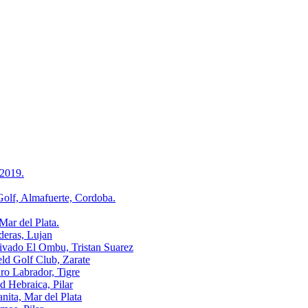
2019.
, Almafuerte, Cordoba.
r del Plata.
ras, Lujan
o El Ombu, Tristan Suarez
Golf Club, Zarate
Labrador, Tigre
ebraica, Pilar
a, Mar del Plata