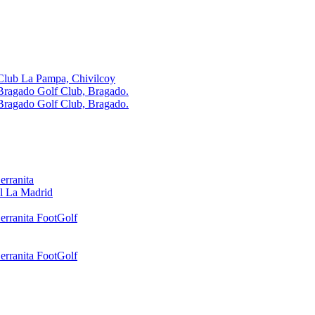
Club La Pampa, Chivilcoy
Bragado Golf Club, Bragado.
Bragado Golf Club, Bragado.
erranita
l La Madrid
erranita FootGolf
erranita FootGolf