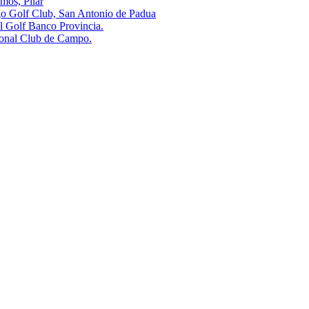
s, Pilar
olf Club, San Antonio de Padua
olf Banco Provincia.
al Club de Campo.