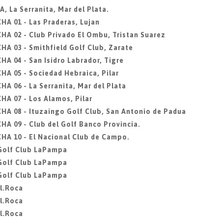
 La Serranita, Mar del Plata.
A 01 - Las Praderas, Lujan
 02 - Club Privado El Ombu, Tristan Suarez
 03 - Smithfield Golf Club, Zarate
 04 - San Isidro Labrador, Tigre
 05 - Sociedad Hebraica, Pilar
 06 - La Serranita, Mar del Plata
A 07 - Los Alamos, Pilar
 08 - Ituzaingo Golf Club, San Antonio de Padua
 09 - Club del Golf Banco Provincia.
A 10 - El Nacional Club de Campo.
, Golf Club LaPampa
, Golf Club LaPampa
, Golf Club LaPampa
l.Roca
l.Roca
l.Roca