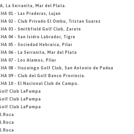
 La Serranita, Mar del Plata.
A 01 - Las Praderas, Lujan
 02 - Club Privado El Ombu, Tristan Suarez
 03 - Smithfield Golf Club, Zarate
 04 - San Isidro Labrador, Tigre
 05 - Sociedad Hebraica, Pilar
 06 - La Serranita, Mar del Plata
A 07 - Los Alamos, Pilar
 08 - Ituzaingo Golf Club, San Antonio de Padua
 09 - Club del Golf Banco Provincia.
A 10 - El Nacional Club de Campo.
, Golf Club LaPampa
, Golf Club LaPampa
, Golf Club LaPampa
l.Roca
l.Roca
l.Roca