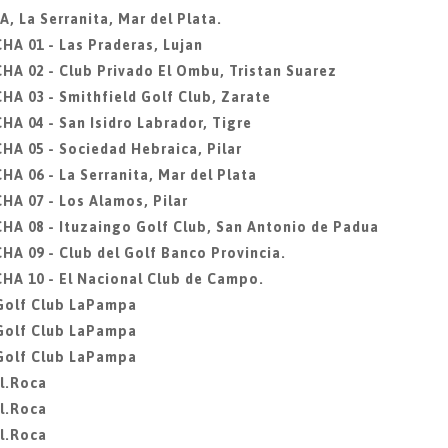
 La Serranita, Mar del Plata.
A 01 - Las Praderas, Lujan
 02 - Club Privado El Ombu, Tristan Suarez
 03 - Smithfield Golf Club, Zarate
 04 - San Isidro Labrador, Tigre
 05 - Sociedad Hebraica, Pilar
 06 - La Serranita, Mar del Plata
A 07 - Los Alamos, Pilar
 08 - Ituzaingo Golf Club, San Antonio de Padua
 09 - Club del Golf Banco Provincia.
A 10 - El Nacional Club de Campo.
, Golf Club LaPampa
, Golf Club LaPampa
, Golf Club LaPampa
l.Roca
l.Roca
l.Roca