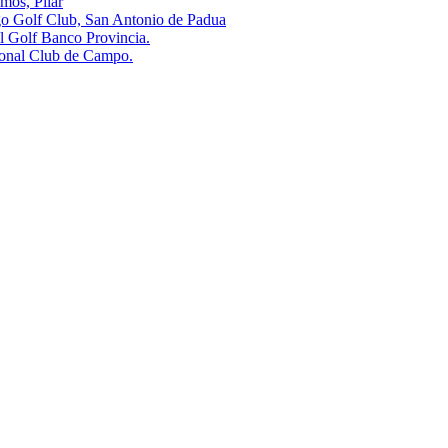
s, Pilar
olf Club, San Antonio de Padua
olf Banco Provincia.
al Club de Campo.