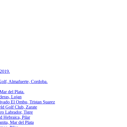
2019.
, Almafuerte, Cordoba.
r del Plata.
ras, Lujan
o El Ombu, Tristan Suarez
Golf Club, Zarate
Labrador, Tigre
ebraica, Pilar
a, Mar del Plata