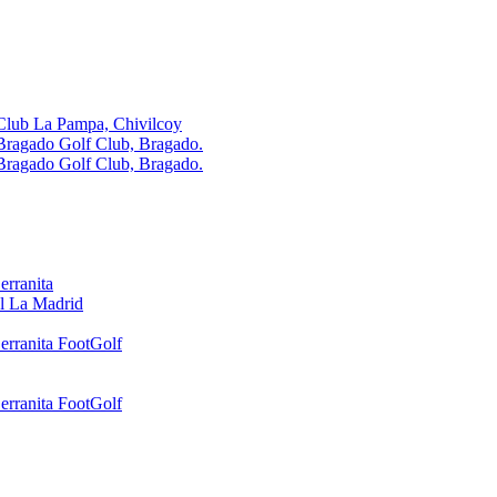
Club La Pampa, Chivilcoy
Bragado Golf Club, Bragado.
Bragado Golf Club, Bragado.
erranita
l La Madrid
erranita FootGolf
erranita FootGolf