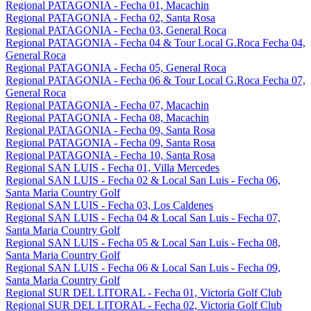
Regional PATAGONIA - Fecha 01, Macachin
Regional PATAGONIA - Fecha 02, Santa Rosa
Regional PATAGONIA - Fecha 03, General Roca
Regional PATAGONIA - Fecha 04 & Tour Local G.Roca Fecha 04,
General Roca
Regional PATAGONIA - Fecha 05, General Roca
Regional PATAGONIA - Fecha 06 & Tour Local G.Roca Fecha 07,
General Roca
Regional PATAGONIA - Fecha 07, Macachin
Regional PATAGONIA - Fecha 08, Macachin
Regional PATAGONIA - Fecha 09, Santa Rosa
Regional PATAGONIA - Fecha 09, Santa Rosa
Regional PATAGONIA - Fecha 10, Santa Rosa
Regional SAN LUIS - Fecha 01, Villa Mercedes
Regional SAN LUIS - Fecha 02 & Local San Luis - Fecha 06,
Santa Maria Country Golf
Regional SAN LUIS - Fecha 03, Los Caldenes
Regional SAN LUIS - Fecha 04 & Local San Luis - Fecha 07,
Santa Maria Country Golf
Regional SAN LUIS - Fecha 05 & Local San Luis - Fecha 08,
Santa Maria Country Golf
Regional SAN LUIS - Fecha 06 & Local San Luis - Fecha 09,
Santa Maria Country Golf
Regional SUR DEL LITORAL - Fecha 01, Victoria Golf Club
Regional SUR DEL LITORAL - Fecha 02, Victoria Golf Club