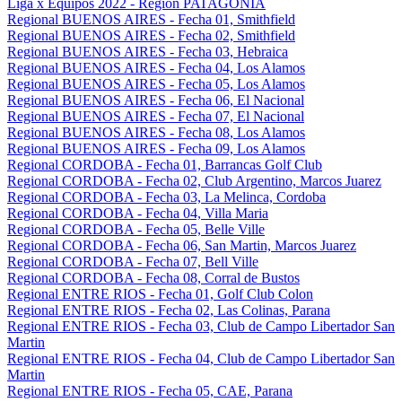
Liga x Equipos 2022 - Region PATAGONIA
Regional BUENOS AIRES - Fecha 01, Smithfield
Regional BUENOS AIRES - Fecha 02, Smithfield
Regional BUENOS AIRES - Fecha 03, Hebraica
Regional BUENOS AIRES - Fecha 04, Los Alamos
Regional BUENOS AIRES - Fecha 05, Los Alamos
Regional BUENOS AIRES - Fecha 06, El Nacional
Regional BUENOS AIRES - Fecha 07, El Nacional
Regional BUENOS AIRES - Fecha 08, Los Alamos
Regional BUENOS AIRES - Fecha 09, Los Alamos
Regional CORDOBA - Fecha 01, Barrancas Golf Club
Regional CORDOBA - Fecha 02, Club Argentino, Marcos Juarez
Regional CORDOBA - Fecha 03, La Melinca, Cordoba
Regional CORDOBA - Fecha 04, Villa Maria
Regional CORDOBA - Fecha 05, Belle Ville
Regional CORDOBA - Fecha 06, San Martin, Marcos Juarez
Regional CORDOBA - Fecha 07, Bell Ville
Regional CORDOBA - Fecha 08, Corral de Bustos
Regional ENTRE RIOS - Fecha 01, Golf Club Colon
Regional ENTRE RIOS - Fecha 02, Las Colinas, Parana
Regional ENTRE RIOS - Fecha 03, Club de Campo Libertador San
Martin
Regional ENTRE RIOS - Fecha 04, Club de Campo Libertador San
Martin
Regional ENTRE RIOS - Fecha 05, CAE, Parana