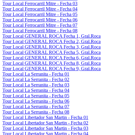
Tour Local Ferrocarril Mitre - Fecha 03
Tour Local Ferrocarril Mitre - Fecha 04
Tour Local Ferrocarril Mitre - Fecha 05
Tour Local Ferrocarril Mitre - Fecha 06
Tour Local Ferrocarril Mitre - Fecha 07
Tour Local Ferrocarril Mitre - Fecha 08
Tour Local GENERAL ROCA Fecha 1, Gral.Roca
Tour Local GENERAL ROCA Fecha 2, Gral.Roca
Tour Local GENERAL ROCA Fecha 3, Gral.Roca
Tour Local GENERAL ROCA Fecha 5, Gral.Roca
Tour Local GENERAL ROCA Fecha 6, Gral.Roca
Tour Local GENERAL ROCA Fecha 8, Gral.Roca
Tour Local GENERAL ROCA Fecha 9, Gral.Roca
Tour Local La Serranita - Fecha 01
Tour Local La Serranita - Fecha 02
Tour Local La Serranita - Fecha 03
Tour Local La Serranita - Fecha 04
Tour Local La Serranita - Fecha 05
Tour Local La Serranita - Fecha 06
Tour Local La Serranita - Fecha 07
Tour Local La Serranita - Fecha 08
Tour Local Libertador San Martin - Fecha 01
Tour Local Libertador San Martin - Fecha 02
Tour Local Libertador San Martin - Fecha 03
Tour Local Libertador San Martin - Fecha 04