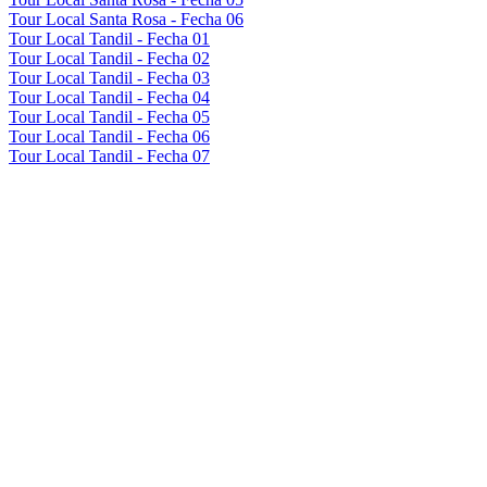
Tour Local Santa Rosa - Fecha 06
Tour Local Tandil - Fecha 01
Tour Local Tandil - Fecha 02
Tour Local Tandil - Fecha 03
Tour Local Tandil - Fecha 04
Tour Local Tandil - Fecha 05
Tour Local Tandil - Fecha 06
Tour Local Tandil - Fecha 07