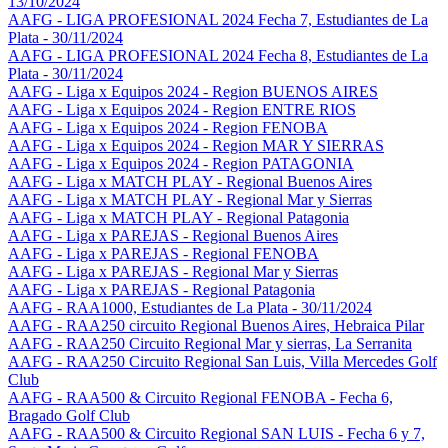
13/10/2024
AAFG - LIGA PROFESIONAL 2024 Fecha 7, Estudiantes de La
Plata - 30/11/2024
AAFG - LIGA PROFESIONAL 2024 Fecha 8, Estudiantes de La
Plata - 30/11/2024
AAFG - Liga x Equipos 2024 - Region BUENOS AIRES
AAFG - Liga x Equipos 2024 - Region ENTRE RIOS
AAFG - Liga x Equipos 2024 - Region FENOBA
AAFG - Liga x Equipos 2024 - Region MAR Y SIERRAS
AAFG - Liga x Equipos 2024 - Region PATAGONIA
AAFG - Liga x MATCH PLAY - Regional Buenos Aires
AAFG - Liga x MATCH PLAY - Regional Mar y Sierras
AAFG - Liga x MATCH PLAY - Regional Patagonia
AAFG - Liga x PAREJAS - Regional Buenos Aires
AAFG - Liga x PAREJAS - Regional FENOBA
AAFG - Liga x PAREJAS - Regional Mar y Sierras
AAFG - Liga x PAREJAS - Regional Patagonia
AAFG - RAA1000, Estudiantes de La Plata - 30/11/2024
AAFG - RAA250 circuito Regional Buenos Aires, Hebraica Pilar
AAFG - RAA250 Circuito Regional Mar y sierras, La Serranita
AAFG - RAA250 Circuito Regional San Luis, Villa Mercedes Golf
Club
AAFG - RAA500 & Circuito Regional FENOBA - Fecha 6,
Bragado Golf Club
AAFG - RAA500 & Circuito Regional SAN LUIS - Fecha 6 y 7,