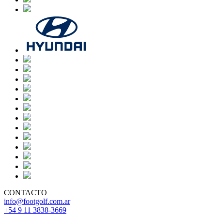
CONTACTO
info@footgolf.com.ar
+54 9 11 3838-3669