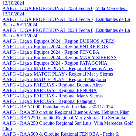
12/10/2024
AAFG - LIGA PROFESIONAL 2024 Fecha 6, Villa Mercedes -
13/10/2024
AAFG - LIGA PROFESIONAL 2024 Fecha 7, Estudiantes de La
Plata - 30/11/2024
AAFG - LIGA PROFESIONAL 2024 Fecha 8, Estudiantes de La
Plata - 30/11/2024
AAFG - Liga x Equipos 2024 - Region BUENOS AIRES
AAFG - Liga x Equipos 2024 - Region ENTRE RIOS
AAFG - Liga x Equipos 2024 - Region FENOBA
AAFG - Liga x Equipos 2024 - Region MAR Y SIERRAS
AAFG - Liga x Equipos 2024 - Region PATAGONIA
AAFG - Liga x MATCH PLAY - Regional Buenos Aires
AAFG - Liga x MATCH PLAY - Regional Mar y Sierras
AAFG - Liga x MATCH PLAY - Regional Patagonia
AAFG - Liga x PAREJAS - Regional Buenos Aires
AAFG - Liga x PAREJAS - Regional FENOBA
AAFG - Liga x PAREJAS - Regional Mar y Sierras
AAFG - Liga x PAREJAS - Regional Patagonia
AAFG - RAA1000, Estudiantes de La Plata - 30/11/2024
AAFG - RAA250 circuito Regional Buenos Aires, Hebraica Pilar
AAFG - RAA250 Circuito Regional Mar y sierras, La Serranita
AAFG - RAA250 Circuito Regional San Luis, Villa Mercedes Golf
Club
AAFG - RAA500 & Circuito Regional FENOBA - Fecha 6,