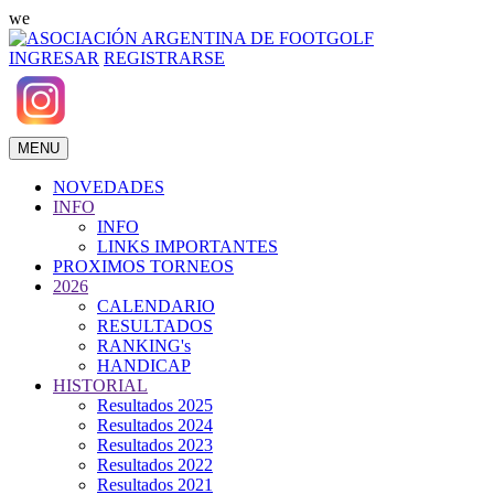
we
INGRESAR
REGISTRARSE
MENU
NOVEDADES
INFO
INFO
LINKS IMPORTANTES
PROXIMOS TORNEOS
2026
CALENDARIO
RESULTADOS
RANKING's
HANDICAP
HISTORIAL
Resultados 2025
Resultados 2024
Resultados 2023
Resultados 2022
Resultados 2021