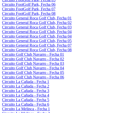
Circuito FootGolf Park, Fecha 06
Circuito FootGolf Park, Fecha 07
Circuito FootGolf Park, Fecha 08
Circuito General Roca Golf Club, Fecha 01
Circuito General Roca Golf Club, Fecha 02
Circuito General Roca Golf Club, Fecha 03
Circuito General Roca Golf Club, Fecha 04
Circuito General Roca Golf Club, Fecha 04
Circuito General Roca Golf Club, Fecha 05
Circuito General Roca Golf Club, Fecha 07
Circuito General Roca Golf Club, Fecha 08
Circuito Golf Club Navarro - Fecha 01
Circuito Golf Club Navarro - Fecha 02
Circuito Golf Club Navarro - Fecha 03
Circuito Golf Club Navarro - Fecha 04
Circuito Golf Club Navarro - Fecha 05
Circuito Golf Club Navarro - Fecha 06
Circuito La Cañada - Fecha 1
Circuito La Cañada - Fecha 2
Circuito La Cañada - Fecha 3
Circuito La Cañada - Fecha 4
Circuito La Cañada - Fecha 5
Circuito La Cañada - Fecha 6
Circuito La Melinca - Fecha 1