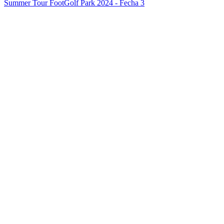
Summer Tour FootGolf Park 2024 - Fecha 3