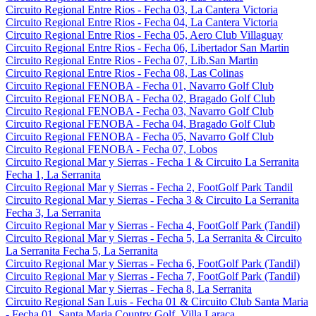
Circuito Regional Entre Rios - Fecha 03, La Cantera Victoria
Circuito Regional Entre Rios - Fecha 04, La Cantera Victoria
Circuito Regional Entre Rios - Fecha 05, Aero Club Villaguay
Circuito Regional Entre Rios - Fecha 06, Libertador San Martin
Circuito Regional Entre Rios - Fecha 07, Lib.San Martin
Circuito Regional Entre Rios - Fecha 08, Las Colinas
Circuito Regional FENOBA - Fecha 01, Navarro Golf Club
Circuito Regional FENOBA - Fecha 02, Bragado Golf Club
Circuito Regional FENOBA - Fecha 03, Navarro Golf Club
Circuito Regional FENOBA - Fecha 04, Bragado Golf Club
Circuito Regional FENOBA - Fecha 05, Navarro Golf Club
Circuito Regional FENOBA - Fecha 07, Lobos
Circuito Regional Mar y Sierras - Fecha 1 & Circuito La Serranita
Fecha 1, La Serranita
Circuito Regional Mar y Sierras - Fecha 2, FootGolf Park Tandil
Circuito Regional Mar y Sierras - Fecha 3 & Circuito La Serranita
Fecha 3, La Serranita
Circuito Regional Mar y Sierras - Fecha 4, FootGolf Park (Tandil)
Circuito Regional Mar y Sierras - Fecha 5, La Serranita & Circuito
La Serranita Fecha 5, La Serranita
Circuito Regional Mar y Sierras - Fecha 6, FootGolf Park (Tandil)
Circuito Regional Mar y Sierras - Fecha 7, FootGolf Park (Tandil)
Circuito Regional Mar y Sierras - Fecha 8, La Serranita
Circuito Regional San Luis - Fecha 01 & Circuito Club Santa Maria
- Fecha 01, Santa Maria Country Golf, Villa Laraca