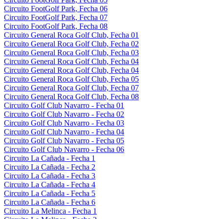
Circuito FootGolf Park, Fecha 06
Circuito FootGolf Park, Fecha 07
Circuito FootGolf Park, Fecha 08
Circuito General Roca Golf Club, Fecha 01
Circuito General Roca Golf Club, Fecha 02
Circuito General Roca Golf Club, Fecha 03
Circuito General Roca Golf Club, Fecha 04
Circuito General Roca Golf Club, Fecha 04
Circuito General Roca Golf Club, Fecha 05
Circuito General Roca Golf Club, Fecha 07
Circuito General Roca Golf Club, Fecha 08
Circuito Golf Club Navarro - Fecha 01
Circuito Golf Club Navarro - Fecha 02
Circuito Golf Club Navarro - Fecha 03
Circuito Golf Club Navarro - Fecha 04
Circuito Golf Club Navarro - Fecha 05
Circuito Golf Club Navarro - Fecha 06
Circuito La Cañada - Fecha 1
Circuito La Cañada - Fecha 2
Circuito La Cañada - Fecha 3
Circuito La Cañada - Fecha 4
Circuito La Cañada - Fecha 5
Circuito La Cañada - Fecha 6
Circuito La Melinca - Fecha 1