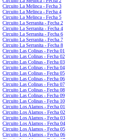
Circuito La Melinca - Fecha 2
Circuito La Melinca - Fecha 3
Circuito La Melinca - Fecha 4
Circuito La Melinca - Fecha 5
Circuito La Serranita - Fecha 2
Circuito La Serranita - Fecha 4
Circuito La Serranita - Fecha 6
Circuito La Serranita - Fecha 7
Circuito La Serranita - Fecha 8
Circuito Las Colinas - Fecha 01
Circuito Las Colinas - Fecha 02
Circuito Las Colinas - Fecha 03
Circuito Las Colinas - Fecha 04
Circuito Las Colinas - Fecha 05
Circuito Las Colinas - Fecha 06
Circuito Las Colinas - Fecha 07
Circuito Las Colinas - Fecha 08
Circuito Las Colinas - Fecha 09
Circuito Las Colinas - Fecha 10
Circuito Los Alamos - Fecha 01
Circuito Los Alamos - Fecha 02
Circuito Los Alamos - Fecha 03
Circuito Los Alamos - Fecha 04
Circuito Los Alamos - Fecha 05
Circuito Los Alamos - Fecha 06