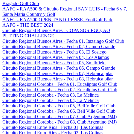
Bragado Golf Club
AAFG - RAA500 & Circuito Regional SAN LUIS - Fecha 6 y 7,
Santa Maria Country y Golf
AAFG - RAA500 OPEN TANDILENSE, FootGolf Park
AAFG - THE BEST 2024
Circuito Regional Buenos Aires - COPA SOSIEGO, AO
PUTTING CHALLENGE
Circuito Regional Buenos Aires - Fecha 01, Ituzaingo Golf Club
Circuito Regional Buenos Aires - Fecha 02, Campo Grande
Circuito Regional Buenos Aires - Fecha 03, El Sosiego
Circuito Regional Buenos Aires - Fecha 04, Los Alamos
Circuito Regional Buenos Aires - Fecha 05, Smithfield
Circuito Regional Buenos Aires - Fecha 06, Campo Grande
Circuito Regional Buenos Aires - Fecha 07, Hebraica pilar
Circuito Regional Buenos Aires - Fecha 08, Hebraica pilar
Circuito Regional Cordoba - Fecha 01, Eucaliptus Golf Club
Circuito Regional Cordoba - Fecha 02, Eucaliptus Golf Club
Circuito Regional Cordoba - Fecha 03, La Melinca
Circuito Regional Cordoba - Fecha 04, La Melinca
Circuito Regional Cordoba - Fecha 05, Bell Ville Golf Club
Circuito Regional Cordoba - Fecha 06, Bell Ville Golf Club
Circuito Regional Cordoba - Fecha 07, Club Argentino (MJ)
Circuito Regional Cordoba - Fecha 08, Club Argentino (MJ)
Circuito Regional Entre Rios - Fecha 01, Las Colinas
Circuito Regional Entre Rios - Fecha 02, Las Colinas