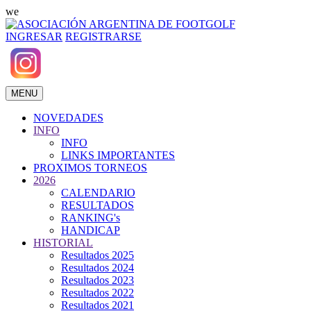
we
INGRESAR
REGISTRARSE
MENU
NOVEDADES
INFO
INFO
LINKS IMPORTANTES
PROXIMOS TORNEOS
2026
CALENDARIO
RESULTADOS
RANKING's
HANDICAP
HISTORIAL
Resultados 2025
Resultados 2024
Resultados 2023
Resultados 2022
Resultados 2021