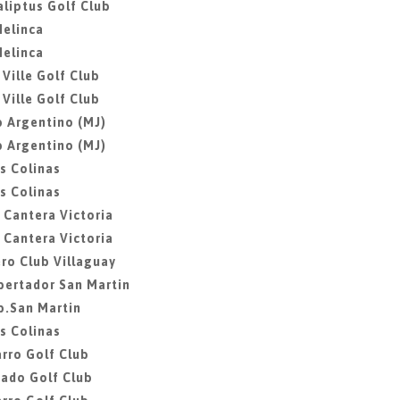
aliptus Golf Club
Melinca
Melinca
 Ville Golf Club
 Ville Golf Club
b Argentino (MJ)
b Argentino (MJ)
as Colinas
as Colinas
a Cantera Victoria
a Cantera Victoria
ero Club Villaguay
ibertador San Martin
ib.San Martin
as Colinas
rro Golf Club
gado Golf Club