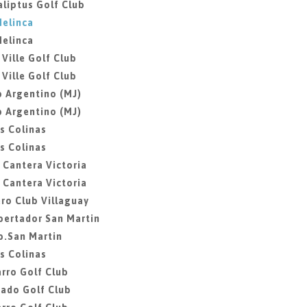
aliptus Golf Club
Melinca
Melinca
 Ville Golf Club
 Ville Golf Club
b Argentino (MJ)
b Argentino (MJ)
as Colinas
as Colinas
a Cantera Victoria
a Cantera Victoria
ero Club Villaguay
ibertador San Martin
ib.San Martin
as Colinas
rro Golf Club
gado Golf Club