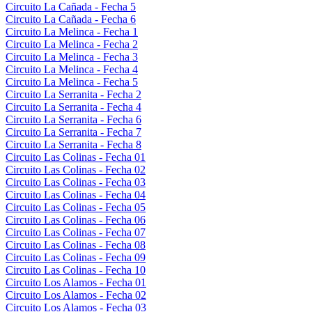
Circuito La Cañada - Fecha 5
Circuito La Cañada - Fecha 6
Circuito La Melinca - Fecha 1
Circuito La Melinca - Fecha 2
Circuito La Melinca - Fecha 3
Circuito La Melinca - Fecha 4
Circuito La Melinca - Fecha 5
Circuito La Serranita - Fecha 2
Circuito La Serranita - Fecha 4
Circuito La Serranita - Fecha 6
Circuito La Serranita - Fecha 7
Circuito La Serranita - Fecha 8
Circuito Las Colinas - Fecha 01
Circuito Las Colinas - Fecha 02
Circuito Las Colinas - Fecha 03
Circuito Las Colinas - Fecha 04
Circuito Las Colinas - Fecha 05
Circuito Las Colinas - Fecha 06
Circuito Las Colinas - Fecha 07
Circuito Las Colinas - Fecha 08
Circuito Las Colinas - Fecha 09
Circuito Las Colinas - Fecha 10
Circuito Los Alamos - Fecha 01
Circuito Los Alamos - Fecha 02
Circuito Los Alamos - Fecha 03