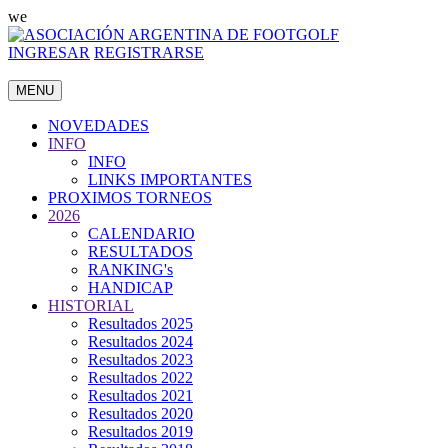
we
INGRESAR
REGISTRARSE
MENU
NOVEDADES
INFO
INFO
LINKS IMPORTANTES
PROXIMOS TORNEOS
2026
CALENDARIO
RESULTADOS
RANKING's
HANDICAP
HISTORIAL
Resultados 2025
Resultados 2024
Resultados 2023
Resultados 2022
Resultados 2021
Resultados 2020
Resultados 2019