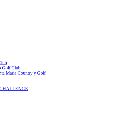
Club
 Golf Club
ta Maria Country y Golf
ING CHALLENGE