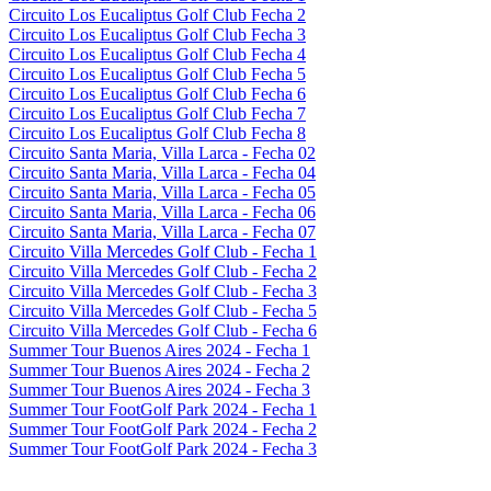
Circuito Los Eucaliptus Golf Club Fecha 2
Circuito Los Eucaliptus Golf Club Fecha 3
Circuito Los Eucaliptus Golf Club Fecha 4
Circuito Los Eucaliptus Golf Club Fecha 5
Circuito Los Eucaliptus Golf Club Fecha 6
Circuito Los Eucaliptus Golf Club Fecha 7
Circuito Los Eucaliptus Golf Club Fecha 8
Circuito Santa Maria, Villa Larca - Fecha 02
Circuito Santa Maria, Villa Larca - Fecha 04
Circuito Santa Maria, Villa Larca - Fecha 05
Circuito Santa Maria, Villa Larca - Fecha 06
Circuito Santa Maria, Villa Larca - Fecha 07
Circuito Villa Mercedes Golf Club - Fecha 1
Circuito Villa Mercedes Golf Club - Fecha 2
Circuito Villa Mercedes Golf Club - Fecha 3
Circuito Villa Mercedes Golf Club - Fecha 5
Circuito Villa Mercedes Golf Club - Fecha 6
Summer Tour Buenos Aires 2024 - Fecha 1
Summer Tour Buenos Aires 2024 - Fecha 2
Summer Tour Buenos Aires 2024 - Fecha 3
Summer Tour FootGolf Park 2024 - Fecha 1
Summer Tour FootGolf Park 2024 - Fecha 2
Summer Tour FootGolf Park 2024 - Fecha 3