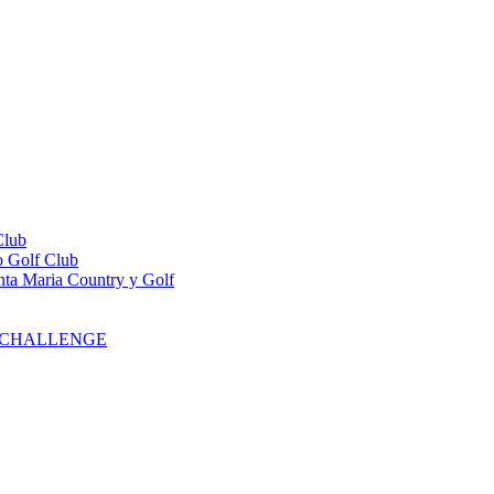
Club
 Golf Club
ta Maria Country y Golf
ING CHALLENGE