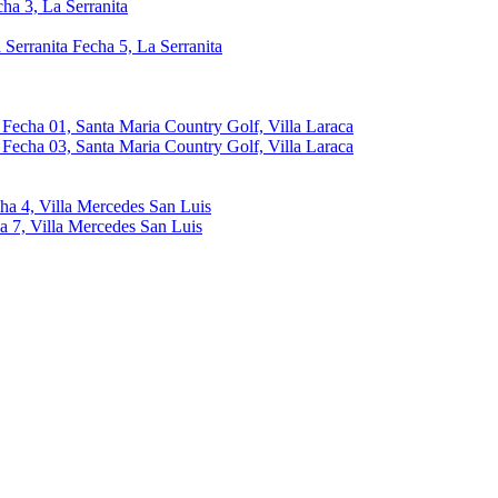
cha 3, La Serranita
 Serranita Fecha 5, La Serranita
 Fecha 01, Santa Maria Country Golf, Villa Laraca
 Fecha 03, Santa Maria Country Golf, Villa Laraca
ha 4, Villa Mercedes San Luis
a 7, Villa Mercedes San Luis