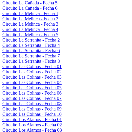
Circuito La Cañada - Fecha 5
Circuito La Cañada - Fecha 6
Circuito La Melinca - Fecha 1
Circuito La Melinca - Fecha 2
Circuito La Melinca - Fecha 3
Circuito La Melinca - Fecha 4
Circuito La Melinca - Fecha 5
Circuito La Serranita - Fecha 2
Circuito La Serranita - Fecha 4
Circuito La Serranita - Fecha 6
Circuito La Serranita - Fecha 7
Circuito La Serranita - Fecha 8
Circuito Las Colinas - Fecha 01
Circuito Las Colinas - Fecha 02
Circuito Las Colinas - Fecha 03
Circuito Las Colinas - Fecha 04
Circuito Las Colinas - Fecha 05
Circuito Las Colinas - Fecha 06
Circuito Las Colinas - Fecha 07
Circuito Las Colinas - Fecha 08
Circuito Las Colinas - Fecha 09
Circuito Las Colinas - Fecha 10
Circuito Los Alamos - Fecha 01
Circuito Los Alamos - Fecha 02
Circuito Los Alamos - Fecha 03