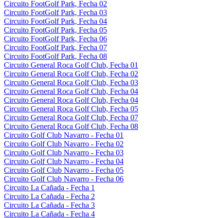
Circuito FootGolf Park, Fecha 02
Circuito FootGolf Park, Fecha 03
Circuito FootGolf Park, Fecha 04
Circuito FootGolf Park, Fecha 05
Circuito FootGolf Park, Fecha 06
Circuito FootGolf Park, Fecha 07
Circuito FootGolf Park, Fecha 08
Circuito General Roca Golf Club, Fecha 01
Circuito General Roca Golf Club, Fecha 02
Circuito General Roca Golf Club, Fecha 03
Circuito General Roca Golf Club, Fecha 04
Circuito General Roca Golf Club, Fecha 04
Circuito General Roca Golf Club, Fecha 05
Circuito General Roca Golf Club, Fecha 07
Circuito General Roca Golf Club, Fecha 08
Circuito Golf Club Navarro - Fecha 01
Circuito Golf Club Navarro - Fecha 02
Circuito Golf Club Navarro - Fecha 03
Circuito Golf Club Navarro - Fecha 04
Circuito Golf Club Navarro - Fecha 05
Circuito Golf Club Navarro - Fecha 06
Circuito La Cañada - Fecha 1
Circuito La Cañada - Fecha 2
Circuito La Cañada - Fecha 3
Circuito La Cañada - Fecha 4