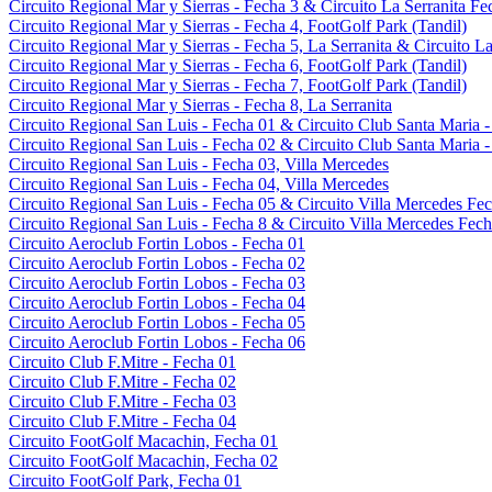
Circuito Regional Mar y Sierras - Fecha 3 & Circuito La Serranita Fe
Circuito Regional Mar y Sierras - Fecha 4, FootGolf Park (Tandil)
Circuito Regional Mar y Sierras - Fecha 5, La Serranita & Circuito La
Circuito Regional Mar y Sierras - Fecha 6, FootGolf Park (Tandil)
Circuito Regional Mar y Sierras - Fecha 7, FootGolf Park (Tandil)
Circuito Regional Mar y Sierras - Fecha 8, La Serranita
Circuito Regional San Luis - Fecha 01 & Circuito Club Santa Maria -
Circuito Regional San Luis - Fecha 02 & Circuito Club Santa Maria -
Circuito Regional San Luis - Fecha 03, Villa Mercedes
Circuito Regional San Luis - Fecha 04, Villa Mercedes
Circuito Regional San Luis - Fecha 05 & Circuito Villa Mercedes Fec
Circuito Regional San Luis - Fecha 8 & Circuito Villa Mercedes Fech
Circuito Aeroclub Fortin Lobos - Fecha 01
Circuito Aeroclub Fortin Lobos - Fecha 02
Circuito Aeroclub Fortin Lobos - Fecha 03
Circuito Aeroclub Fortin Lobos - Fecha 04
Circuito Aeroclub Fortin Lobos - Fecha 05
Circuito Aeroclub Fortin Lobos - Fecha 06
Circuito Club F.Mitre - Fecha 01
Circuito Club F.Mitre - Fecha 02
Circuito Club F.Mitre - Fecha 03
Circuito Club F.Mitre - Fecha 04
Circuito FootGolf Macachin, Fecha 01
Circuito FootGolf Macachin, Fecha 02
Circuito FootGolf Park, Fecha 01