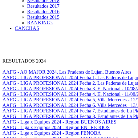
Resultados 2018
Resultados 2017
Resultados 2016
Resultados 2015
RANKING's
CANCHAS
RESULTADOS 2024
AAFG - AO MAJOR 2024, Las Praderas de Lujan, Buenos Aires
AAFG - LIGA PROFESIONAL 2024 Fecha 1, Las Paderas de Lujan 
AAFG - LIGA PROFESIONAL 2024 Fecha 2, Las Paderas de Lujan 
AAFG - LIGA PROFESIONAL 2024 Fecha 3, El Nacional - 10/08/
AAFG - LIGA PROFESIONAL 2024 Fecha 4, El Nacional - 11/08/
AAFG - LIGA PROFESIONAL 2024 Fecha 5, Villa Mercedes - 12/
AAFG - LIGA PROFESIONAL 2024 Fecha 6, Villa Mercedes - 13/
AAFG - LIGA PROFESIONAL 2024 Fecha 7, Estudiantes de La Plat
AAFG - LIGA PROFESIONAL 2024 Fecha 8, Estudiantes de La Plat
AAFG - Liga x Equipos 2024 - Region BUENOS AIRES
AAFG - Liga x Equipos 2024 - Region ENTRE RIOS
AAFG - Liga x Equipos 2024 - Region FENOBA