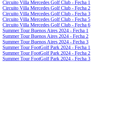
Circuito Villa Mercedes Golf Club - Fecha 1
Circuito Villa Mercedes Golf Club - Fecha 2
Circuito Villa Mercedes Golf Club - Fecha 3
Circuito Villa Mercedes Golf Club - Fecha 5
Circuito Villa Mercedes Golf Club - Fecha 6
Summer Tour Buenos Aires 2024 - Fecha 1
Summer Tour Buenos Aires 2024 - Fecha 2
Summer Tour Buenos Aires 2024 - Fecha 3
Summer Tour FootGolf Park 2024 - Fecha 1
Summer Tour FootGolf Park 2024 - Fecha 2
Summer Tour FootGolf Park 2024 - Fecha 3