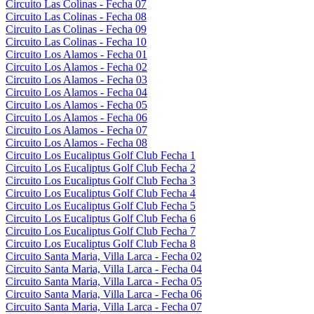
Circuito Las Colinas - Fecha 07
Circuito Las Colinas - Fecha 08
Circuito Las Colinas - Fecha 09
Circuito Las Colinas - Fecha 10
Circuito Los Alamos - Fecha 01
Circuito Los Alamos - Fecha 02
Circuito Los Alamos - Fecha 03
Circuito Los Alamos - Fecha 04
Circuito Los Alamos - Fecha 05
Circuito Los Alamos - Fecha 06
Circuito Los Alamos - Fecha 07
Circuito Los Alamos - Fecha 08
Circuito Los Eucaliptus Golf Club Fecha 1
Circuito Los Eucaliptus Golf Club Fecha 2
Circuito Los Eucaliptus Golf Club Fecha 3
Circuito Los Eucaliptus Golf Club Fecha 4
Circuito Los Eucaliptus Golf Club Fecha 5
Circuito Los Eucaliptus Golf Club Fecha 6
Circuito Los Eucaliptus Golf Club Fecha 7
Circuito Los Eucaliptus Golf Club Fecha 8
Circuito Santa Maria, Villa Larca - Fecha 02
Circuito Santa Maria, Villa Larca - Fecha 04
Circuito Santa Maria, Villa Larca - Fecha 05
Circuito Santa Maria, Villa Larca - Fecha 06
Circuito Santa Maria, Villa Larca - Fecha 07