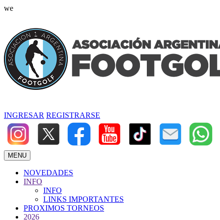
we
INGRESAR
REGISTRARSE
MENU
NOVEDADES
INFO
INFO
LINKS IMPORTANTES
PROXIMOS TORNEOS
2026