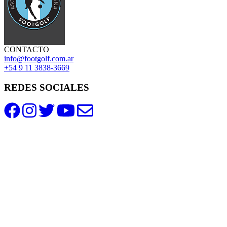
CONTACTO
info@footgolf.com.ar
+54 9 11 3838-3669
REDES SOCIALES