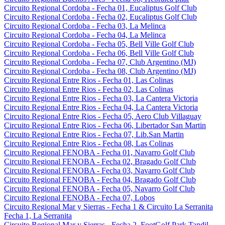
Circuito Regional Cordoba - Fecha 01, Eucaliptus Golf Club
Circuito Regional Cordoba - Fecha 02, Eucaliptus Golf Club
Circuito Regional Cordoba - Fecha 03, La Melinca
Circuito Regional Cordoba - Fecha 04, La Melinca
Circuito Regional Cordoba - Fecha 05, Bell Ville Golf Club
Circuito Regional Cordoba - Fecha 06, Bell Ville Golf Club
Circuito Regional Cordoba - Fecha 07, Club Argentino (MJ)
Circuito Regional Cordoba - Fecha 08, Club Argentino (MJ)
Circuito Regional Entre Rios - Fecha 01, Las Colinas
Circuito Regional Entre Rios - Fecha 02, Las Colinas
Circuito Regional Entre Rios - Fecha 03, La Cantera Victoria
Circuito Regional Entre Rios - Fecha 04, La Cantera Victoria
Circuito Regional Entre Rios - Fecha 05, Aero Club Villaguay
Circuito Regional Entre Rios - Fecha 06, Libertador San Martin
Circuito Regional Entre Rios - Fecha 07, Lib.San Martin
Circuito Regional Entre Rios - Fecha 08, Las Colinas
Circuito Regional FENOBA - Fecha 01, Navarro Golf Club
Circuito Regional FENOBA - Fecha 02, Bragado Golf Club
Circuito Regional FENOBA - Fecha 03, Navarro Golf Club
Circuito Regional FENOBA - Fecha 04, Bragado Golf Club
Circuito Regional FENOBA - Fecha 05, Navarro Golf Club
Circuito Regional FENOBA - Fecha 07, Lobos
Circuito Regional Mar y Sierras - Fecha 1 & Circuito La Serranita
Fecha 1, La Serranita
Circuito Regional Mar y Sierras - Fecha 2, FootGolf Park Tandil