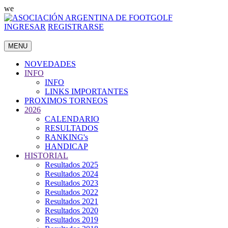
we
INGRESAR
REGISTRARSE
MENU
NOVEDADES
INFO
INFO
LINKS IMPORTANTES
PROXIMOS TORNEOS
2026
CALENDARIO
RESULTADOS
RANKING's
HANDICAP
HISTORIAL
Resultados 2025
Resultados 2024
Resultados 2023
Resultados 2022
Resultados 2021
Resultados 2020
Resultados 2019