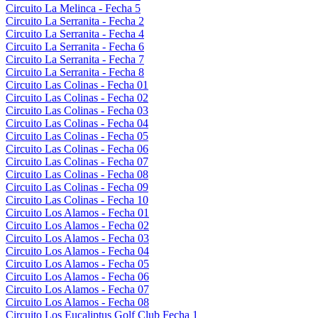
Circuito La Melinca - Fecha 5
Circuito La Serranita - Fecha 2
Circuito La Serranita - Fecha 4
Circuito La Serranita - Fecha 6
Circuito La Serranita - Fecha 7
Circuito La Serranita - Fecha 8
Circuito Las Colinas - Fecha 01
Circuito Las Colinas - Fecha 02
Circuito Las Colinas - Fecha 03
Circuito Las Colinas - Fecha 04
Circuito Las Colinas - Fecha 05
Circuito Las Colinas - Fecha 06
Circuito Las Colinas - Fecha 07
Circuito Las Colinas - Fecha 08
Circuito Las Colinas - Fecha 09
Circuito Las Colinas - Fecha 10
Circuito Los Alamos - Fecha 01
Circuito Los Alamos - Fecha 02
Circuito Los Alamos - Fecha 03
Circuito Los Alamos - Fecha 04
Circuito Los Alamos - Fecha 05
Circuito Los Alamos - Fecha 06
Circuito Los Alamos - Fecha 07
Circuito Los Alamos - Fecha 08
Circuito Los Eucaliptus Golf Club Fecha 1