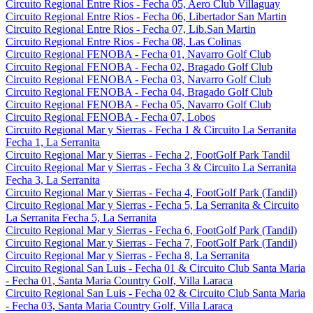
Circuito Regional Entre Rios - Fecha 05, Aero Club Villaguay
Circuito Regional Entre Rios - Fecha 06, Libertador San Martin
Circuito Regional Entre Rios - Fecha 07, Lib.San Martin
Circuito Regional Entre Rios - Fecha 08, Las Colinas
Circuito Regional FENOBA - Fecha 01, Navarro Golf Club
Circuito Regional FENOBA - Fecha 02, Bragado Golf Club
Circuito Regional FENOBA - Fecha 03, Navarro Golf Club
Circuito Regional FENOBA - Fecha 04, Bragado Golf Club
Circuito Regional FENOBA - Fecha 05, Navarro Golf Club
Circuito Regional FENOBA - Fecha 07, Lobos
Circuito Regional Mar y Sierras - Fecha 1 & Circuito La Serranita
Fecha 1, La Serranita
Circuito Regional Mar y Sierras - Fecha 2, FootGolf Park Tandil
Circuito Regional Mar y Sierras - Fecha 3 & Circuito La Serranita
Fecha 3, La Serranita
Circuito Regional Mar y Sierras - Fecha 4, FootGolf Park (Tandil)
Circuito Regional Mar y Sierras - Fecha 5, La Serranita & Circuito
La Serranita Fecha 5, La Serranita
Circuito Regional Mar y Sierras - Fecha 6, FootGolf Park (Tandil)
Circuito Regional Mar y Sierras - Fecha 7, FootGolf Park (Tandil)
Circuito Regional Mar y Sierras - Fecha 8, La Serranita
Circuito Regional San Luis - Fecha 01 & Circuito Club Santa Maria
- Fecha 01, Santa Maria Country Golf, Villa Laraca
Circuito Regional San Luis - Fecha 02 & Circuito Club Santa Maria
- Fecha 03, Santa Maria Country Golf, Villa Laraca