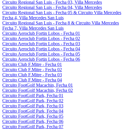
Circuito Regional San Luis - Fecha 03, Villa Mercedes
Circuito Regional San Luis - Fecha 04, Villa Mercedes
Circuito Regional San Luis - Fecha 05 & Circuito Villa Mercedes
Fecha 4, Villa Mercedes San Luis
Circuito Regional San Luis - Fecha 8 & Circuito Villa Mercedes
Fecha 7, Villa Mercedes San Luis
Circuito Aeroclub Fortin Lobos - Fecha 01
Circuito Aeroclub Fortin Lobos - Fecha 02
Circuito Aeroclub Fortin Lobos - Fecha 03
Circuito Aeroclub Fortin Lobos - Fecha 04
Circuito Aeroclub Fortin Lobos - Fecha 05
Circuito Aeroclub Fortin Lobos - Fecha 06
Circuito Club F.Mitre - Fecha 01
Circuito Club F.Mitre - Fecha 02
Circuito Club F.Mitre - Fecha 03
Circuito Club F.Mitre - Fecha 04
Circuito FootGolf Macachin, Fecha 01
Circuito FootGolf Macachin, Fecha 02
Circuito FootGolf Park, Fecha 01
Circuito FootGolf Park, Fecha 02
Circuito FootGolf Park, Fecha 03
Circuito FootGolf Park, Fecha 04
Circuito FootGolf Park, Fecha 05
Circuito FootGolf Park, Fecha 06
Circuito FootGolf Park, Fecha 07