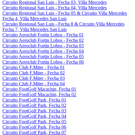
Circuito Regional San Luis - Fecha 03, Villa Mercedes
Circuito Regional San Luis - Fecha 04, Villa Mercedes
Circuito Regional San Luis - Fecha 05 & Circuito Villa Mercedes
Fecha 4, Villa Mercedes San Luis
Circuito Regional San Luis - Fecha 8 & Circuito Villa Mercedes
Fecha 7, Villa Mercedes San Luis
Circuito Aeroclub Fortin Lobos - Fecha 01
Circuito Aeroclub Fortin Lobos - Fecha 02
Circuito Aeroclub Fortin Lobos - Fecha 03
Circuito Aeroclub Fortin Lobos - Fecha 04
Circuito Aeroclub Fortin Lobos - Fecha 05
Circuito Aeroclub Fortin Lobos - Fecha 06
Circuito Club F.Mitre - Fecha 01
Circuito Club F.Mitre - Fecha 02
Circuito Club F.Mitre - Fecha 03
Circuito Club F.Mitre - Fecha 04
Circuito FootGolf Macachin, Fecha 01
Circuito FootGolf Macachin, Fecha 02
Circuito FootGolf Park, Fecha 01
Circuito FootGolf Park, Fecha 02
Circuito FootGolf Park, Fecha 03
Circuito FootGolf Park, Fecha 04
Circuito FootGolf Park, Fecha 05
Circuito FootGolf Park, Fecha 06
Circuito FootGolf Park, Fecha 07