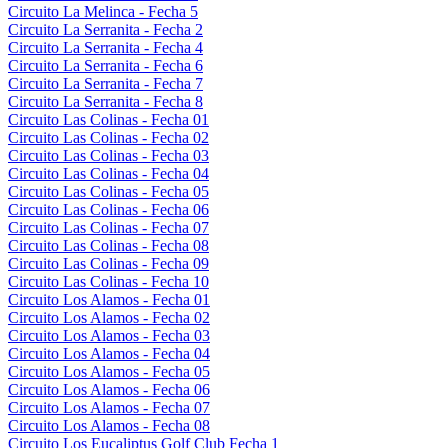
Circuito La Melinca - Fecha 5
Circuito La Serranita - Fecha 2
Circuito La Serranita - Fecha 4
Circuito La Serranita - Fecha 6
Circuito La Serranita - Fecha 7
Circuito La Serranita - Fecha 8
Circuito Las Colinas - Fecha 01
Circuito Las Colinas - Fecha 02
Circuito Las Colinas - Fecha 03
Circuito Las Colinas - Fecha 04
Circuito Las Colinas - Fecha 05
Circuito Las Colinas - Fecha 06
Circuito Las Colinas - Fecha 07
Circuito Las Colinas - Fecha 08
Circuito Las Colinas - Fecha 09
Circuito Las Colinas - Fecha 10
Circuito Los Alamos - Fecha 01
Circuito Los Alamos - Fecha 02
Circuito Los Alamos - Fecha 03
Circuito Los Alamos - Fecha 04
Circuito Los Alamos - Fecha 05
Circuito Los Alamos - Fecha 06
Circuito Los Alamos - Fecha 07
Circuito Los Alamos - Fecha 08
Circuito Los Eucaliptus Golf Club Fecha 1