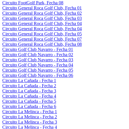
Circuito FootGolf Park, Fecha 08
Circuito General Roca Golf Club, Fecha 01
Circuito General Roca Golf Club, Fecha 02
Circuito General Roca Golf Club, Fecha 03
Circuito General Roca Golf Club, Fecha 04
Circuito General Roca Golf Club, Fecha 04
Circuito General Roca Golf Club, Fecha 05
Circuito General Roca Golf Club, Fecha 07
Circuito General Roca Golf Club, Fecha 08
Circuito Golf Club Navarro - Fecha 01
Circuito Golf Club Navarro - Fecha 02
Circuito Golf Club Navarro - Fecha 03
Circuito Golf Club Navarro - Fecha 04
Circuito Golf Club Navarro - Fecha 05
Circuito Golf Club Navarro - Fecha 06
Circuito La Cañada - Fecha 1
Circuito La Cañada - Fecha 2
Circuito La Cañada - Fecha 3
Circuito La Cañada - Fecha 4
Circuito La Cañada - Fecha 5
Circuito La Cañada - Fecha 6
Circuito La Melinca - Fecha 1
Circuito La Melinca - Fecha 2
Circuito La Melinca - Fecha 3
Circuito La Melinca - Fecha 4