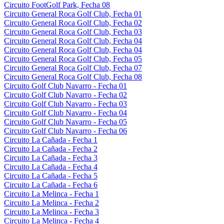
Circuito FootGolf Park, Fecha 08
Circuito General Roca Golf Club, Fecha 01
Circuito General Roca Golf Club, Fecha 02
Circuito General Roca Golf Club, Fecha 03
Circuito General Roca Golf Club, Fecha 04
Circuito General Roca Golf Club, Fecha 04
Circuito General Roca Golf Club, Fecha 05
Circuito General Roca Golf Club, Fecha 07
Circuito General Roca Golf Club, Fecha 08
Circuito Golf Club Navarro - Fecha 01
Circuito Golf Club Navarro - Fecha 02
Circuito Golf Club Navarro - Fecha 03
Circuito Golf Club Navarro - Fecha 04
Circuito Golf Club Navarro - Fecha 05
Circuito Golf Club Navarro - Fecha 06
Circuito La Cañada - Fecha 1
Circuito La Cañada - Fecha 2
Circuito La Cañada - Fecha 3
Circuito La Cañada - Fecha 4
Circuito La Cañada - Fecha 5
Circuito La Cañada - Fecha 6
Circuito La Melinca - Fecha 1
Circuito La Melinca - Fecha 2
Circuito La Melinca - Fecha 3
Circuito La Melinca - Fecha 4