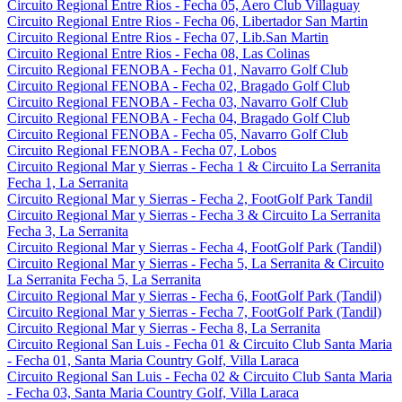
Circuito Regional Entre Rios - Fecha 05, Aero Club Villaguay
Circuito Regional Entre Rios - Fecha 06, Libertador San Martin
Circuito Regional Entre Rios - Fecha 07, Lib.San Martin
Circuito Regional Entre Rios - Fecha 08, Las Colinas
Circuito Regional FENOBA - Fecha 01, Navarro Golf Club
Circuito Regional FENOBA - Fecha 02, Bragado Golf Club
Circuito Regional FENOBA - Fecha 03, Navarro Golf Club
Circuito Regional FENOBA - Fecha 04, Bragado Golf Club
Circuito Regional FENOBA - Fecha 05, Navarro Golf Club
Circuito Regional FENOBA - Fecha 07, Lobos
Circuito Regional Mar y Sierras - Fecha 1 & Circuito La Serranita
Fecha 1, La Serranita
Circuito Regional Mar y Sierras - Fecha 2, FootGolf Park Tandil
Circuito Regional Mar y Sierras - Fecha 3 & Circuito La Serranita
Fecha 3, La Serranita
Circuito Regional Mar y Sierras - Fecha 4, FootGolf Park (Tandil)
Circuito Regional Mar y Sierras - Fecha 5, La Serranita & Circuito
La Serranita Fecha 5, La Serranita
Circuito Regional Mar y Sierras - Fecha 6, FootGolf Park (Tandil)
Circuito Regional Mar y Sierras - Fecha 7, FootGolf Park (Tandil)
Circuito Regional Mar y Sierras - Fecha 8, La Serranita
Circuito Regional San Luis - Fecha 01 & Circuito Club Santa Maria
- Fecha 01, Santa Maria Country Golf, Villa Laraca
Circuito Regional San Luis - Fecha 02 & Circuito Club Santa Maria
- Fecha 03, Santa Maria Country Golf, Villa Laraca