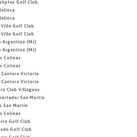
aliptus Golf Club
Melinca
Melinca
 Ville Golf Club
 Ville Golf Club
b Argentino (MJ)
b Argentino (MJ)
as Colinas
as Colinas
a Cantera Victoria
a Cantera Victoria
ero Club Villaguay
ibertador San Martin
ib.San Martin
as Colinas
rro Golf Club
gado Golf Club