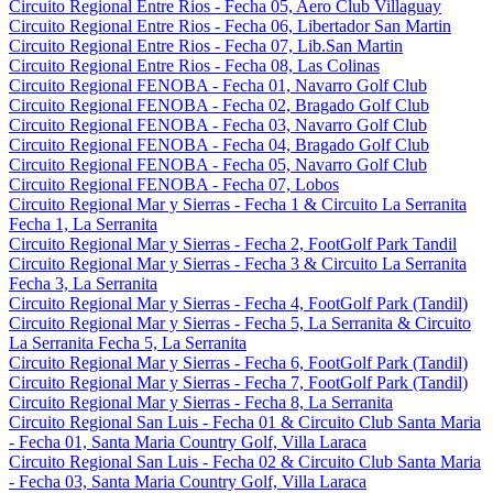
Circuito Regional Entre Rios - Fecha 05, Aero Club Villaguay
Circuito Regional Entre Rios - Fecha 06, Libertador San Martin
Circuito Regional Entre Rios - Fecha 07, Lib.San Martin
Circuito Regional Entre Rios - Fecha 08, Las Colinas
Circuito Regional FENOBA - Fecha 01, Navarro Golf Club
Circuito Regional FENOBA - Fecha 02, Bragado Golf Club
Circuito Regional FENOBA - Fecha 03, Navarro Golf Club
Circuito Regional FENOBA - Fecha 04, Bragado Golf Club
Circuito Regional FENOBA - Fecha 05, Navarro Golf Club
Circuito Regional FENOBA - Fecha 07, Lobos
Circuito Regional Mar y Sierras - Fecha 1 & Circuito La Serranita
Fecha 1, La Serranita
Circuito Regional Mar y Sierras - Fecha 2, FootGolf Park Tandil
Circuito Regional Mar y Sierras - Fecha 3 & Circuito La Serranita
Fecha 3, La Serranita
Circuito Regional Mar y Sierras - Fecha 4, FootGolf Park (Tandil)
Circuito Regional Mar y Sierras - Fecha 5, La Serranita & Circuito
La Serranita Fecha 5, La Serranita
Circuito Regional Mar y Sierras - Fecha 6, FootGolf Park (Tandil)
Circuito Regional Mar y Sierras - Fecha 7, FootGolf Park (Tandil)
Circuito Regional Mar y Sierras - Fecha 8, La Serranita
Circuito Regional San Luis - Fecha 01 & Circuito Club Santa Maria
- Fecha 01, Santa Maria Country Golf, Villa Laraca
Circuito Regional San Luis - Fecha 02 & Circuito Club Santa Maria
- Fecha 03, Santa Maria Country Golf, Villa Laraca