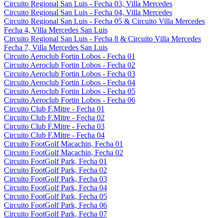
Circuito Regional San Luis - Fecha 03, Villa Mercedes
Circuito Regional San Luis - Fecha 04, Villa Mercedes
Circuito Regional San Luis - Fecha 05 & Circuito Villa Mercedes
Fecha 4, Villa Mercedes San Luis
Circuito Regional San Luis - Fecha 8 & Circuito Villa Mercedes
Fecha 7, Villa Mercedes San Luis
Circuito Aeroclub Fortin Lobos - Fecha 01
Circuito Aeroclub Fortin Lobos - Fecha 02
Circuito Aeroclub Fortin Lobos - Fecha 03
Circuito Aeroclub Fortin Lobos - Fecha 04
Circuito Aeroclub Fortin Lobos - Fecha 05
Circuito Aeroclub Fortin Lobos - Fecha 06
Circuito Club F.Mitre - Fecha 01
Circuito Club F.Mitre - Fecha 02
Circuito Club F.Mitre - Fecha 03
Circuito Club F.Mitre - Fecha 04
Circuito FootGolf Macachin, Fecha 01
Circuito FootGolf Macachin, Fecha 02
Circuito FootGolf Park, Fecha 01
Circuito FootGolf Park, Fecha 02
Circuito FootGolf Park, Fecha 03
Circuito FootGolf Park, Fecha 04
Circuito FootGolf Park, Fecha 05
Circuito FootGolf Park, Fecha 06
Circuito FootGolf Park, Fecha 07