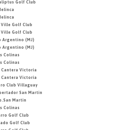
aliptus Golf Club
Melinca
Melinca
 Ville Golf Club
 Ville Golf Club
b Argentino (MJ)
b Argentino (MJ)
as Colinas
as Colinas
a Cantera Victoria
a Cantera Victoria
ero Club Villaguay
ibertador San Martin
ib.San Martin
as Colinas
rro Golf Club
gado Golf Club