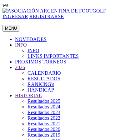
we
INGRESAR
REGISTRARSE
MENU
NOVEDADES
INFO
INFO
LINKS IMPORTANTES
PROXIMOS TORNEOS
2026
CALENDARIO
RESULTADOS
RANKING's
HANDICAP
HISTORIAL
Resultados 2025
Resultados 2024
Resultados 2023
Resultados 2022
Resultados 2021
Resultados 2020
Resultados 2019