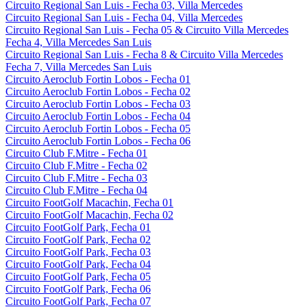
Circuito Regional San Luis - Fecha 03, Villa Mercedes
Circuito Regional San Luis - Fecha 04, Villa Mercedes
Circuito Regional San Luis - Fecha 05 & Circuito Villa Mercedes
Fecha 4, Villa Mercedes San Luis
Circuito Regional San Luis - Fecha 8 & Circuito Villa Mercedes
Fecha 7, Villa Mercedes San Luis
Circuito Aeroclub Fortin Lobos - Fecha 01
Circuito Aeroclub Fortin Lobos - Fecha 02
Circuito Aeroclub Fortin Lobos - Fecha 03
Circuito Aeroclub Fortin Lobos - Fecha 04
Circuito Aeroclub Fortin Lobos - Fecha 05
Circuito Aeroclub Fortin Lobos - Fecha 06
Circuito Club F.Mitre - Fecha 01
Circuito Club F.Mitre - Fecha 02
Circuito Club F.Mitre - Fecha 03
Circuito Club F.Mitre - Fecha 04
Circuito FootGolf Macachin, Fecha 01
Circuito FootGolf Macachin, Fecha 02
Circuito FootGolf Park, Fecha 01
Circuito FootGolf Park, Fecha 02
Circuito FootGolf Park, Fecha 03
Circuito FootGolf Park, Fecha 04
Circuito FootGolf Park, Fecha 05
Circuito FootGolf Park, Fecha 06
Circuito FootGolf Park, Fecha 07