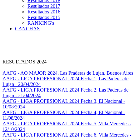
Resultados 2018
Resultados 2017
Resultados 2016
Resultados 2015
RANKING's
CANCHAS
RESULTADOS 2024
AAFG - AO MAJOR 2024, Las Praderas de Lujan, Buenos Aires
AAFG - LIGA PROFESIONAL 2024 Fecha 1, Las Paderas de
Lujan - 20/04/2024
AAFG - LIGA PROFESIONAL 2024 Fecha 2, Las Paderas de
Lujan - 21/04/2024
AAFG - LIGA PROFESIONAL 2024 Fecha 3, El Nacional -
10/08/2024
AAFG - LIGA PROFESIONAL 2024 Fecha 4, El Nacional -
11/08/2024
AAFG - LIGA PROFESIONAL 2024 Fecha 5, Villa Mercedes -
12/10/2024
AAFG - LIGA PROFESIONAL 2024 Fecha 6, Villa Mercedes -