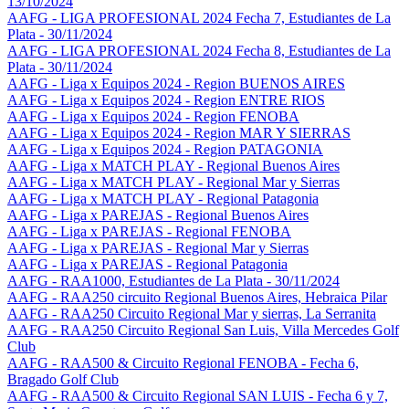
13/10/2024
AAFG - LIGA PROFESIONAL 2024 Fecha 7, Estudiantes de La
Plata - 30/11/2024
AAFG - LIGA PROFESIONAL 2024 Fecha 8, Estudiantes de La
Plata - 30/11/2024
AAFG - Liga x Equipos 2024 - Region BUENOS AIRES
AAFG - Liga x Equipos 2024 - Region ENTRE RIOS
AAFG - Liga x Equipos 2024 - Region FENOBA
AAFG - Liga x Equipos 2024 - Region MAR Y SIERRAS
AAFG - Liga x Equipos 2024 - Region PATAGONIA
AAFG - Liga x MATCH PLAY - Regional Buenos Aires
AAFG - Liga x MATCH PLAY - Regional Mar y Sierras
AAFG - Liga x MATCH PLAY - Regional Patagonia
AAFG - Liga x PAREJAS - Regional Buenos Aires
AAFG - Liga x PAREJAS - Regional FENOBA
AAFG - Liga x PAREJAS - Regional Mar y Sierras
AAFG - Liga x PAREJAS - Regional Patagonia
AAFG - RAA1000, Estudiantes de La Plata - 30/11/2024
AAFG - RAA250 circuito Regional Buenos Aires, Hebraica Pilar
AAFG - RAA250 Circuito Regional Mar y sierras, La Serranita
AAFG - RAA250 Circuito Regional San Luis, Villa Mercedes Golf
Club
AAFG - RAA500 & Circuito Regional FENOBA - Fecha 6,
Bragado Golf Club
AAFG - RAA500 & Circuito Regional SAN LUIS - Fecha 6 y 7,