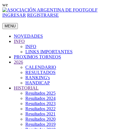
we
INGRESAR
REGISTRARSE
MENU
NOVEDADES
INFO
INFO
LINKS IMPORTANTES
PROXIMOS TORNEOS
2026
CALENDARIO
RESULTADOS
RANKING's
HANDICAP
HISTORIAL
Resultados 2025
Resultados 2024
Resultados 2023
Resultados 2022
Resultados 2021
Resultados 2020
Resultados 2019