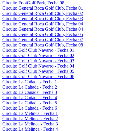
Circuito FootGolf Park, Fecha 08
Circuito General Roca Golf Club, Fecha 01
Circuito General Roca Golf Club, Fecha 02
Circuito General Roca Golf Club, Fecha 03
Circuito General Roca Golf Club, Fecha 04
Circuito General Roca Golf Club, Fecha 04
Circuito General Roca Golf Club, Fecha 05
Circuito General Roca Golf Club, Fecha 07
Circuito General Roca Golf Club, Fecha 08
Circuito Golf Club Navarro - Fecha 01
Circuito Golf Club Navarro - Fecha 02
Circuito Golf Club Navarro - Fecha 03
Circuito Golf Club Navarro - Fecha 04
Circuito Golf Club Navarro - Fecha 05
Circuito Golf Club Navarro - Fecha 06
Circuito La Cañada - Fecha 1
Circuito La Cañada - Fecha 2
Circuito La Cañada - Fecha 3
Circuito La Cañada - Fecha 4
Circuito La Cañada - Fecha 5
Circuito La Cañada - Fecha 6
Circuito La Melinca - Fecha 1
Circuito La Melinca - Fecha 2
Circuito La Melinca - Fecha 3
Circuito La Melinca - Fecha 4