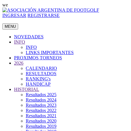
we
INGRESAR
REGISTRARSE
MENU
NOVEDADES
INFO
INFO
LINKS IMPORTANTES
PROXIMOS TORNEOS
2026
CALENDARIO
RESULTADOS
RANKING's
HANDICAP
HISTORIAL
Resultados 2025
Resultados 2024
Resultados 2023
Resultados 2022
Resultados 2021
Resultados 2020
Resultados 2019