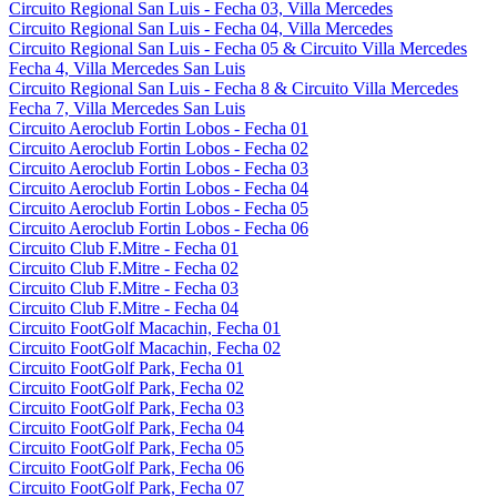
Circuito Regional San Luis - Fecha 03, Villa Mercedes
Circuito Regional San Luis - Fecha 04, Villa Mercedes
Circuito Regional San Luis - Fecha 05 & Circuito Villa Mercedes
Fecha 4, Villa Mercedes San Luis
Circuito Regional San Luis - Fecha 8 & Circuito Villa Mercedes
Fecha 7, Villa Mercedes San Luis
Circuito Aeroclub Fortin Lobos - Fecha 01
Circuito Aeroclub Fortin Lobos - Fecha 02
Circuito Aeroclub Fortin Lobos - Fecha 03
Circuito Aeroclub Fortin Lobos - Fecha 04
Circuito Aeroclub Fortin Lobos - Fecha 05
Circuito Aeroclub Fortin Lobos - Fecha 06
Circuito Club F.Mitre - Fecha 01
Circuito Club F.Mitre - Fecha 02
Circuito Club F.Mitre - Fecha 03
Circuito Club F.Mitre - Fecha 04
Circuito FootGolf Macachin, Fecha 01
Circuito FootGolf Macachin, Fecha 02
Circuito FootGolf Park, Fecha 01
Circuito FootGolf Park, Fecha 02
Circuito FootGolf Park, Fecha 03
Circuito FootGolf Park, Fecha 04
Circuito FootGolf Park, Fecha 05
Circuito FootGolf Park, Fecha 06
Circuito FootGolf Park, Fecha 07