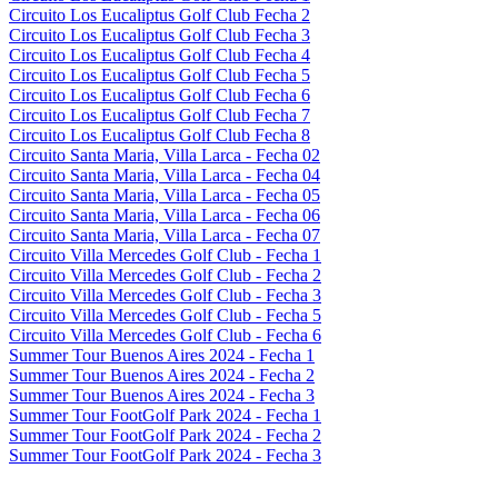
Circuito Los Eucaliptus Golf Club Fecha 2
Circuito Los Eucaliptus Golf Club Fecha 3
Circuito Los Eucaliptus Golf Club Fecha 4
Circuito Los Eucaliptus Golf Club Fecha 5
Circuito Los Eucaliptus Golf Club Fecha 6
Circuito Los Eucaliptus Golf Club Fecha 7
Circuito Los Eucaliptus Golf Club Fecha 8
Circuito Santa Maria, Villa Larca - Fecha 02
Circuito Santa Maria, Villa Larca - Fecha 04
Circuito Santa Maria, Villa Larca - Fecha 05
Circuito Santa Maria, Villa Larca - Fecha 06
Circuito Santa Maria, Villa Larca - Fecha 07
Circuito Villa Mercedes Golf Club - Fecha 1
Circuito Villa Mercedes Golf Club - Fecha 2
Circuito Villa Mercedes Golf Club - Fecha 3
Circuito Villa Mercedes Golf Club - Fecha 5
Circuito Villa Mercedes Golf Club - Fecha 6
Summer Tour Buenos Aires 2024 - Fecha 1
Summer Tour Buenos Aires 2024 - Fecha 2
Summer Tour Buenos Aires 2024 - Fecha 3
Summer Tour FootGolf Park 2024 - Fecha 1
Summer Tour FootGolf Park 2024 - Fecha 2
Summer Tour FootGolf Park 2024 - Fecha 3