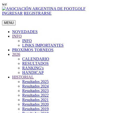
we
INGRESAR
REGISTRARSE
MENU
NOVEDADES
INFO
INFO
LINKS IMPORTANTES
PROXIMOS TORNEOS
2026
CALENDARIO
RESULTADOS
RANKING's
HANDICAP
HISTORIAL
Resultados 2025
Resultados 2024
Resultados 2023
Resultados 2022
Resultados 2021
Resultados 2020
Resultados 2019