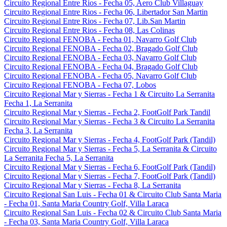
Circuito Regional Entre Rios - Fecha 05, Aero Club Villaguay
Circuito Regional Entre Rios - Fecha 06, Libertador San Martin
Circuito Regional Entre Rios - Fecha 07, Lib.San Martin
Circuito Regional Entre Rios - Fecha 08, Las Colinas
Circuito Regional FENOBA - Fecha 01, Navarro Golf Club
Circuito Regional FENOBA - Fecha 02, Bragado Golf Club
Circuito Regional FENOBA - Fecha 03, Navarro Golf Club
Circuito Regional FENOBA - Fecha 04, Bragado Golf Club
Circuito Regional FENOBA - Fecha 05, Navarro Golf Club
Circuito Regional FENOBA - Fecha 07, Lobos
Circuito Regional Mar y Sierras - Fecha 1 & Circuito La Serranita
Fecha 1, La Serranita
Circuito Regional Mar y Sierras - Fecha 2, FootGolf Park Tandil
Circuito Regional Mar y Sierras - Fecha 3 & Circuito La Serranita
Fecha 3, La Serranita
Circuito Regional Mar y Sierras - Fecha 4, FootGolf Park (Tandil)
Circuito Regional Mar y Sierras - Fecha 5, La Serranita & Circuito
La Serranita Fecha 5, La Serranita
Circuito Regional Mar y Sierras - Fecha 6, FootGolf Park (Tandil)
Circuito Regional Mar y Sierras - Fecha 7, FootGolf Park (Tandil)
Circuito Regional Mar y Sierras - Fecha 8, La Serranita
Circuito Regional San Luis - Fecha 01 & Circuito Club Santa Maria
- Fecha 01, Santa Maria Country Golf, Villa Laraca
Circuito Regional San Luis - Fecha 02 & Circuito Club Santa Maria
- Fecha 03, Santa Maria Country Golf, Villa Laraca