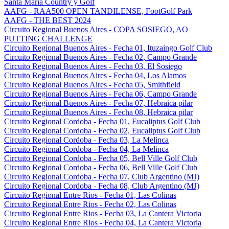
Santa Maria Country y Golf
AAFG - RAA500 OPEN TANDILENSE, FootGolf Park
AAFG - THE BEST 2024
Circuito Regional Buenos Aires - COPA SOSIEGO, AO
PUTTING CHALLENGE
Circuito Regional Buenos Aires - Fecha 01, Ituzaingo Golf Club
Circuito Regional Buenos Aires - Fecha 02, Campo Grande
Circuito Regional Buenos Aires - Fecha 03, El Sosiego
Circuito Regional Buenos Aires - Fecha 04, Los Alamos
Circuito Regional Buenos Aires - Fecha 05, Smithfield
Circuito Regional Buenos Aires - Fecha 06, Campo Grande
Circuito Regional Buenos Aires - Fecha 07, Hebraica pilar
Circuito Regional Buenos Aires - Fecha 08, Hebraica pilar
Circuito Regional Cordoba - Fecha 01, Eucaliptus Golf Club
Circuito Regional Cordoba - Fecha 02, Eucaliptus Golf Club
Circuito Regional Cordoba - Fecha 03, La Melinca
Circuito Regional Cordoba - Fecha 04, La Melinca
Circuito Regional Cordoba - Fecha 05, Bell Ville Golf Club
Circuito Regional Cordoba - Fecha 06, Bell Ville Golf Club
Circuito Regional Cordoba - Fecha 07, Club Argentino (MJ)
Circuito Regional Cordoba - Fecha 08, Club Argentino (MJ)
Circuito Regional Entre Rios - Fecha 01, Las Colinas
Circuito Regional Entre Rios - Fecha 02, Las Colinas
Circuito Regional Entre Rios - Fecha 03, La Cantera Victoria
Circuito Regional Entre Rios - Fecha 04, La Cantera Victoria