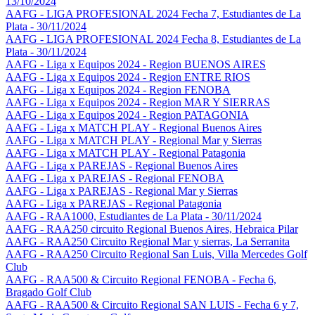
13/10/2024
AAFG - LIGA PROFESIONAL 2024 Fecha 7, Estudiantes de La
Plata - 30/11/2024
AAFG - LIGA PROFESIONAL 2024 Fecha 8, Estudiantes de La
Plata - 30/11/2024
AAFG - Liga x Equipos 2024 - Region BUENOS AIRES
AAFG - Liga x Equipos 2024 - Region ENTRE RIOS
AAFG - Liga x Equipos 2024 - Region FENOBA
AAFG - Liga x Equipos 2024 - Region MAR Y SIERRAS
AAFG - Liga x Equipos 2024 - Region PATAGONIA
AAFG - Liga x MATCH PLAY - Regional Buenos Aires
AAFG - Liga x MATCH PLAY - Regional Mar y Sierras
AAFG - Liga x MATCH PLAY - Regional Patagonia
AAFG - Liga x PAREJAS - Regional Buenos Aires
AAFG - Liga x PAREJAS - Regional FENOBA
AAFG - Liga x PAREJAS - Regional Mar y Sierras
AAFG - Liga x PAREJAS - Regional Patagonia
AAFG - RAA1000, Estudiantes de La Plata - 30/11/2024
AAFG - RAA250 circuito Regional Buenos Aires, Hebraica Pilar
AAFG - RAA250 Circuito Regional Mar y sierras, La Serranita
AAFG - RAA250 Circuito Regional San Luis, Villa Mercedes Golf
Club
AAFG - RAA500 & Circuito Regional FENOBA - Fecha 6,
Bragado Golf Club
AAFG - RAA500 & Circuito Regional SAN LUIS - Fecha 6 y 7,