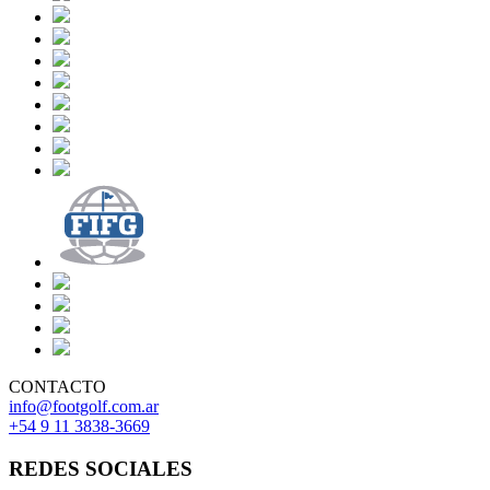
CONTACTO
info@footgolf.com.ar
+54 9 11 3838-3669
REDES SOCIALES