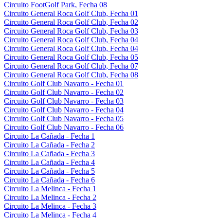
Circuito FootGolf Park, Fecha 08
Circuito General Roca Golf Club, Fecha 01
Circuito General Roca Golf Club, Fecha 02
Circuito General Roca Golf Club, Fecha 03
Circuito General Roca Golf Club, Fecha 04
Circuito General Roca Golf Club, Fecha 04
Circuito General Roca Golf Club, Fecha 05
Circuito General Roca Golf Club, Fecha 07
Circuito General Roca Golf Club, Fecha 08
Circuito Golf Club Navarro - Fecha 01
Circuito Golf Club Navarro - Fecha 02
Circuito Golf Club Navarro - Fecha 03
Circuito Golf Club Navarro - Fecha 04
Circuito Golf Club Navarro - Fecha 05
Circuito Golf Club Navarro - Fecha 06
Circuito La Cañada - Fecha 1
Circuito La Cañada - Fecha 2
Circuito La Cañada - Fecha 3
Circuito La Cañada - Fecha 4
Circuito La Cañada - Fecha 5
Circuito La Cañada - Fecha 6
Circuito La Melinca - Fecha 1
Circuito La Melinca - Fecha 2
Circuito La Melinca - Fecha 3
Circuito La Melinca - Fecha 4