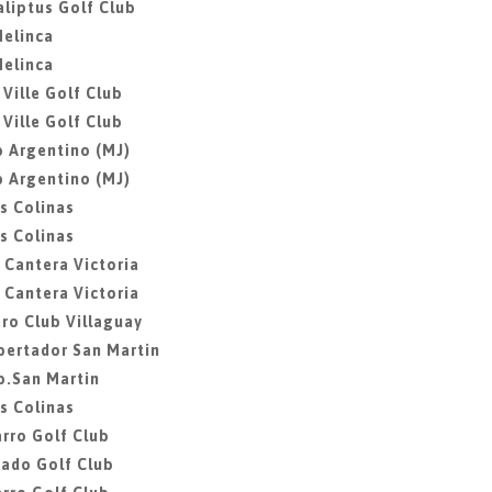
aliptus Golf Club
Melinca
Melinca
 Ville Golf Club
 Ville Golf Club
b Argentino (MJ)
b Argentino (MJ)
as Colinas
as Colinas
a Cantera Victoria
a Cantera Victoria
ero Club Villaguay
ibertador San Martin
ib.San Martin
as Colinas
rro Golf Club
gado Golf Club