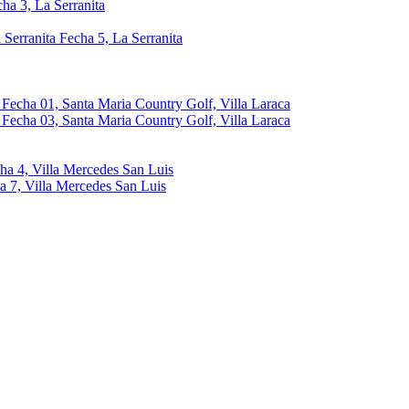
cha 3, La Serranita
 Serranita Fecha 5, La Serranita
 Fecha 01, Santa Maria Country Golf, Villa Laraca
 Fecha 03, Santa Maria Country Golf, Villa Laraca
ha 4, Villa Mercedes San Luis
a 7, Villa Mercedes San Luis