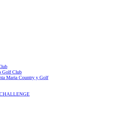
Club
 Golf Club
ta Maria Country y Golf
ING CHALLENGE