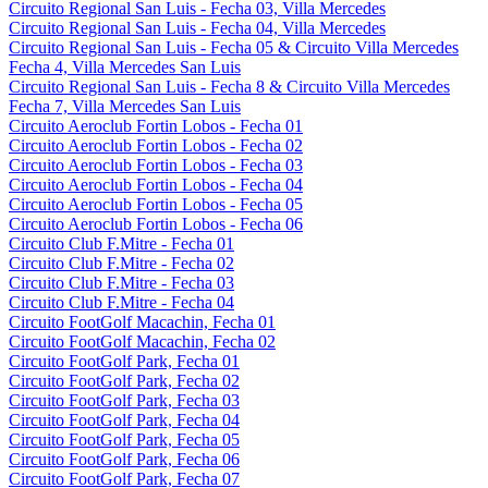
Circuito Regional San Luis - Fecha 03, Villa Mercedes
Circuito Regional San Luis - Fecha 04, Villa Mercedes
Circuito Regional San Luis - Fecha 05 & Circuito Villa Mercedes
Fecha 4, Villa Mercedes San Luis
Circuito Regional San Luis - Fecha 8 & Circuito Villa Mercedes
Fecha 7, Villa Mercedes San Luis
Circuito Aeroclub Fortin Lobos - Fecha 01
Circuito Aeroclub Fortin Lobos - Fecha 02
Circuito Aeroclub Fortin Lobos - Fecha 03
Circuito Aeroclub Fortin Lobos - Fecha 04
Circuito Aeroclub Fortin Lobos - Fecha 05
Circuito Aeroclub Fortin Lobos - Fecha 06
Circuito Club F.Mitre - Fecha 01
Circuito Club F.Mitre - Fecha 02
Circuito Club F.Mitre - Fecha 03
Circuito Club F.Mitre - Fecha 04
Circuito FootGolf Macachin, Fecha 01
Circuito FootGolf Macachin, Fecha 02
Circuito FootGolf Park, Fecha 01
Circuito FootGolf Park, Fecha 02
Circuito FootGolf Park, Fecha 03
Circuito FootGolf Park, Fecha 04
Circuito FootGolf Park, Fecha 05
Circuito FootGolf Park, Fecha 06
Circuito FootGolf Park, Fecha 07