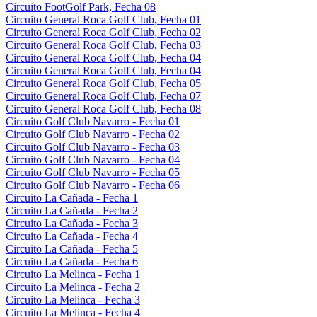
Circuito FootGolf Park, Fecha 08
Circuito General Roca Golf Club, Fecha 01
Circuito General Roca Golf Club, Fecha 02
Circuito General Roca Golf Club, Fecha 03
Circuito General Roca Golf Club, Fecha 04
Circuito General Roca Golf Club, Fecha 04
Circuito General Roca Golf Club, Fecha 05
Circuito General Roca Golf Club, Fecha 07
Circuito General Roca Golf Club, Fecha 08
Circuito Golf Club Navarro - Fecha 01
Circuito Golf Club Navarro - Fecha 02
Circuito Golf Club Navarro - Fecha 03
Circuito Golf Club Navarro - Fecha 04
Circuito Golf Club Navarro - Fecha 05
Circuito Golf Club Navarro - Fecha 06
Circuito La Cañada - Fecha 1
Circuito La Cañada - Fecha 2
Circuito La Cañada - Fecha 3
Circuito La Cañada - Fecha 4
Circuito La Cañada - Fecha 5
Circuito La Cañada - Fecha 6
Circuito La Melinca - Fecha 1
Circuito La Melinca - Fecha 2
Circuito La Melinca - Fecha 3
Circuito La Melinca - Fecha 4