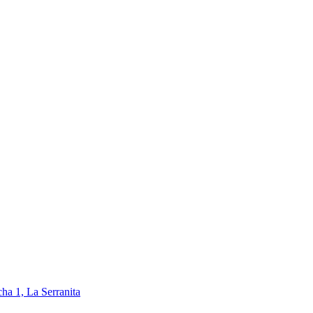
cha 1, La Serranita