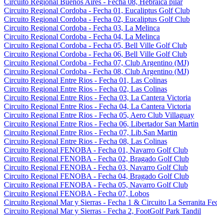
Circuito Regional Buenos Aires - Fecha 08, Hebraica pilar
Circuito Regional Cordoba - Fecha 01, Eucaliptus Golf Club
Circuito Regional Cordoba - Fecha 02, Eucaliptus Golf Club
Circuito Regional Cordoba - Fecha 03, La Melinca
Circuito Regional Cordoba - Fecha 04, La Melinca
Circuito Regional Cordoba - Fecha 05, Bell Ville Golf Club
Circuito Regional Cordoba - Fecha 06, Bell Ville Golf Club
Circuito Regional Cordoba - Fecha 07, Club Argentino (MJ)
Circuito Regional Cordoba - Fecha 08, Club Argentino (MJ)
Circuito Regional Entre Rios - Fecha 01, Las Colinas
Circuito Regional Entre Rios - Fecha 02, Las Colinas
Circuito Regional Entre Rios - Fecha 03, La Cantera Victoria
Circuito Regional Entre Rios - Fecha 04, La Cantera Victoria
Circuito Regional Entre Rios - Fecha 05, Aero Club Villaguay
Circuito Regional Entre Rios - Fecha 06, Libertador San Martin
Circuito Regional Entre Rios - Fecha 07, Lib.San Martin
Circuito Regional Entre Rios - Fecha 08, Las Colinas
Circuito Regional FENOBA - Fecha 01, Navarro Golf Club
Circuito Regional FENOBA - Fecha 02, Bragado Golf Club
Circuito Regional FENOBA - Fecha 03, Navarro Golf Club
Circuito Regional FENOBA - Fecha 04, Bragado Golf Club
Circuito Regional FENOBA - Fecha 05, Navarro Golf Club
Circuito Regional FENOBA - Fecha 07, Lobos
Circuito Regional Mar y Sierras - Fecha 1 & Circuito La Serranita Fe
Circuito Regional Mar y Sierras - Fecha 2, FootGolf Park Tandil