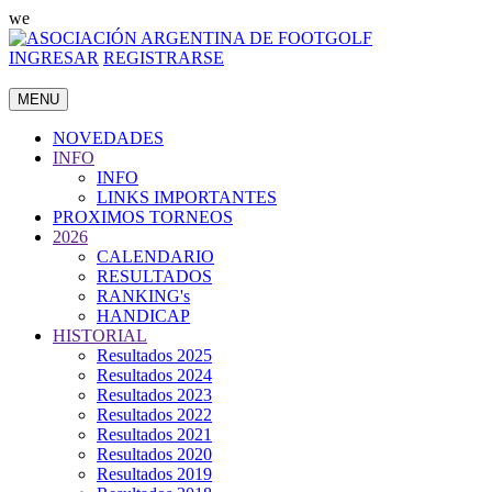
we
INGRESAR
REGISTRARSE
MENU
NOVEDADES
INFO
INFO
LINKS IMPORTANTES
PROXIMOS TORNEOS
2026
CALENDARIO
RESULTADOS
RANKING's
HANDICAP
HISTORIAL
Resultados 2025
Resultados 2024
Resultados 2023
Resultados 2022
Resultados 2021
Resultados 2020
Resultados 2019