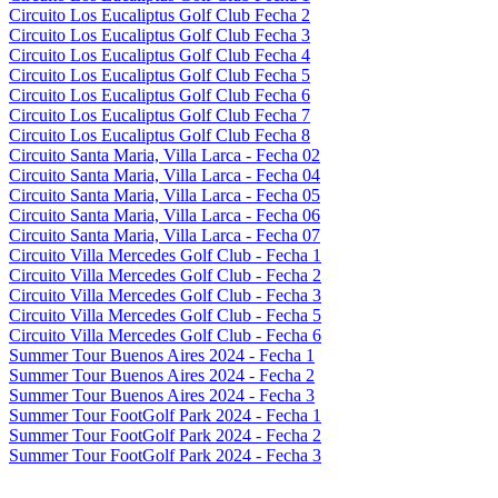
Circuito Los Eucaliptus Golf Club Fecha 2
Circuito Los Eucaliptus Golf Club Fecha 3
Circuito Los Eucaliptus Golf Club Fecha 4
Circuito Los Eucaliptus Golf Club Fecha 5
Circuito Los Eucaliptus Golf Club Fecha 6
Circuito Los Eucaliptus Golf Club Fecha 7
Circuito Los Eucaliptus Golf Club Fecha 8
Circuito Santa Maria, Villa Larca - Fecha 02
Circuito Santa Maria, Villa Larca - Fecha 04
Circuito Santa Maria, Villa Larca - Fecha 05
Circuito Santa Maria, Villa Larca - Fecha 06
Circuito Santa Maria, Villa Larca - Fecha 07
Circuito Villa Mercedes Golf Club - Fecha 1
Circuito Villa Mercedes Golf Club - Fecha 2
Circuito Villa Mercedes Golf Club - Fecha 3
Circuito Villa Mercedes Golf Club - Fecha 5
Circuito Villa Mercedes Golf Club - Fecha 6
Summer Tour Buenos Aires 2024 - Fecha 1
Summer Tour Buenos Aires 2024 - Fecha 2
Summer Tour Buenos Aires 2024 - Fecha 3
Summer Tour FootGolf Park 2024 - Fecha 1
Summer Tour FootGolf Park 2024 - Fecha 2
Summer Tour FootGolf Park 2024 - Fecha 3