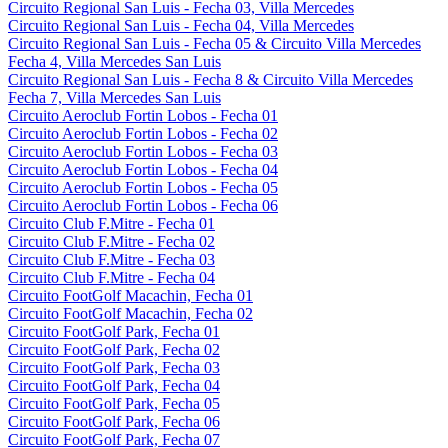
Circuito Regional San Luis - Fecha 03, Villa Mercedes
Circuito Regional San Luis - Fecha 04, Villa Mercedes
Circuito Regional San Luis - Fecha 05 & Circuito Villa Mercedes
Fecha 4, Villa Mercedes San Luis
Circuito Regional San Luis - Fecha 8 & Circuito Villa Mercedes
Fecha 7, Villa Mercedes San Luis
Circuito Aeroclub Fortin Lobos - Fecha 01
Circuito Aeroclub Fortin Lobos - Fecha 02
Circuito Aeroclub Fortin Lobos - Fecha 03
Circuito Aeroclub Fortin Lobos - Fecha 04
Circuito Aeroclub Fortin Lobos - Fecha 05
Circuito Aeroclub Fortin Lobos - Fecha 06
Circuito Club F.Mitre - Fecha 01
Circuito Club F.Mitre - Fecha 02
Circuito Club F.Mitre - Fecha 03
Circuito Club F.Mitre - Fecha 04
Circuito FootGolf Macachin, Fecha 01
Circuito FootGolf Macachin, Fecha 02
Circuito FootGolf Park, Fecha 01
Circuito FootGolf Park, Fecha 02
Circuito FootGolf Park, Fecha 03
Circuito FootGolf Park, Fecha 04
Circuito FootGolf Park, Fecha 05
Circuito FootGolf Park, Fecha 06
Circuito FootGolf Park, Fecha 07