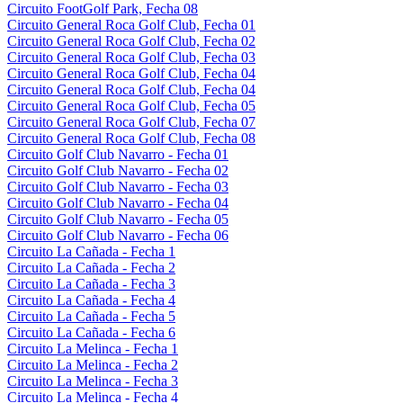
Circuito FootGolf Park, Fecha 08
Circuito General Roca Golf Club, Fecha 01
Circuito General Roca Golf Club, Fecha 02
Circuito General Roca Golf Club, Fecha 03
Circuito General Roca Golf Club, Fecha 04
Circuito General Roca Golf Club, Fecha 04
Circuito General Roca Golf Club, Fecha 05
Circuito General Roca Golf Club, Fecha 07
Circuito General Roca Golf Club, Fecha 08
Circuito Golf Club Navarro - Fecha 01
Circuito Golf Club Navarro - Fecha 02
Circuito Golf Club Navarro - Fecha 03
Circuito Golf Club Navarro - Fecha 04
Circuito Golf Club Navarro - Fecha 05
Circuito Golf Club Navarro - Fecha 06
Circuito La Cañada - Fecha 1
Circuito La Cañada - Fecha 2
Circuito La Cañada - Fecha 3
Circuito La Cañada - Fecha 4
Circuito La Cañada - Fecha 5
Circuito La Cañada - Fecha 6
Circuito La Melinca - Fecha 1
Circuito La Melinca - Fecha 2
Circuito La Melinca - Fecha 3
Circuito La Melinca - Fecha 4