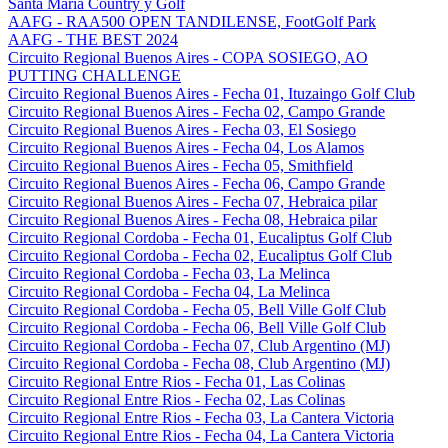
Santa Maria Country y Golf
AAFG - RAA500 OPEN TANDILENSE, FootGolf Park
AAFG - THE BEST 2024
Circuito Regional Buenos Aires - COPA SOSIEGO, AO
PUTTING CHALLENGE
Circuito Regional Buenos Aires - Fecha 01, Ituzaingo Golf Club
Circuito Regional Buenos Aires - Fecha 02, Campo Grande
Circuito Regional Buenos Aires - Fecha 03, El Sosiego
Circuito Regional Buenos Aires - Fecha 04, Los Alamos
Circuito Regional Buenos Aires - Fecha 05, Smithfield
Circuito Regional Buenos Aires - Fecha 06, Campo Grande
Circuito Regional Buenos Aires - Fecha 07, Hebraica pilar
Circuito Regional Buenos Aires - Fecha 08, Hebraica pilar
Circuito Regional Cordoba - Fecha 01, Eucaliptus Golf Club
Circuito Regional Cordoba - Fecha 02, Eucaliptus Golf Club
Circuito Regional Cordoba - Fecha 03, La Melinca
Circuito Regional Cordoba - Fecha 04, La Melinca
Circuito Regional Cordoba - Fecha 05, Bell Ville Golf Club
Circuito Regional Cordoba - Fecha 06, Bell Ville Golf Club
Circuito Regional Cordoba - Fecha 07, Club Argentino (MJ)
Circuito Regional Cordoba - Fecha 08, Club Argentino (MJ)
Circuito Regional Entre Rios - Fecha 01, Las Colinas
Circuito Regional Entre Rios - Fecha 02, Las Colinas
Circuito Regional Entre Rios - Fecha 03, La Cantera Victoria
Circuito Regional Entre Rios - Fecha 04, La Cantera Victoria