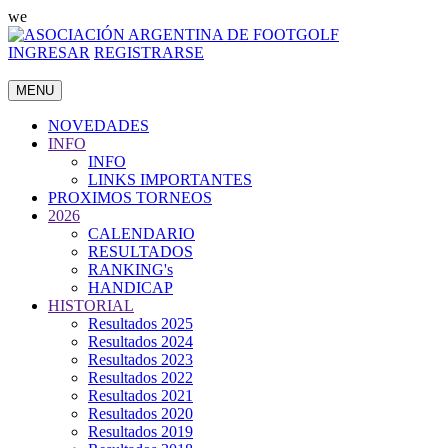
we
INGRESAR
REGISTRARSE
MENU
NOVEDADES
INFO
INFO
LINKS IMPORTANTES
PROXIMOS TORNEOS
2026
CALENDARIO
RESULTADOS
RANKING's
HANDICAP
HISTORIAL
Resultados 2025
Resultados 2024
Resultados 2023
Resultados 2022
Resultados 2021
Resultados 2020
Resultados 2019