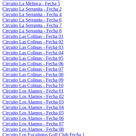
Circuito La Melinca - Fecha 5
Circuito La Serranita - Fecha 2
Circuito La Serranita - Fecha 4
Circuito La Serranita - Fecha 6
Circuito La Serranita - Fecha 7
Circuito La Serranita - Fecha 8
Circuito Las Colinas - Fecha 01
Circuito Las Colinas - Fecha 02
Circuito Las Colinas - Fecha 03
Circuito Las Colinas - Fecha 04
Circuito Las Colinas - Fecha 05
Circuito Las Colinas - Fecha 06
Circuito Las Colinas - Fecha 07
Circuito Las Colinas - Fecha 08
Circuito Las Colinas - Fecha 09
Circuito Las Colinas - Fecha 10
Circuito Los Alamos - Fecha 01
Circuito Los Alamos - Fecha 02
Circuito Los Alamos - Fecha 03
Circuito Los Alamos - Fecha 04
Circuito Los Alamos - Fecha 05
Circuito Los Alamos - Fecha 06
Circuito Los Alamos - Fecha 07
Circuito Los Alamos - Fecha 08
Circuito Los Eucaliptus Golf Club Fecha 1