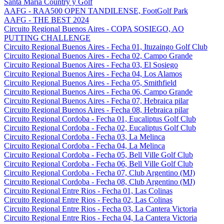
Santa Maria Country y Golf
AAFG - RAA500 OPEN TANDILENSE, FootGolf Park
AAFG - THE BEST 2024
Circuito Regional Buenos Aires - COPA SOSIEGO, AO
PUTTING CHALLENGE
Circuito Regional Buenos Aires - Fecha 01, Ituzaingo Golf Club
Circuito Regional Buenos Aires - Fecha 02, Campo Grande
Circuito Regional Buenos Aires - Fecha 03, El Sosiego
Circuito Regional Buenos Aires - Fecha 04, Los Alamos
Circuito Regional Buenos Aires - Fecha 05, Smithfield
Circuito Regional Buenos Aires - Fecha 06, Campo Grande
Circuito Regional Buenos Aires - Fecha 07, Hebraica pilar
Circuito Regional Buenos Aires - Fecha 08, Hebraica pilar
Circuito Regional Cordoba - Fecha 01, Eucaliptus Golf Club
Circuito Regional Cordoba - Fecha 02, Eucaliptus Golf Club
Circuito Regional Cordoba - Fecha 03, La Melinca
Circuito Regional Cordoba - Fecha 04, La Melinca
Circuito Regional Cordoba - Fecha 05, Bell Ville Golf Club
Circuito Regional Cordoba - Fecha 06, Bell Ville Golf Club
Circuito Regional Cordoba - Fecha 07, Club Argentino (MJ)
Circuito Regional Cordoba - Fecha 08, Club Argentino (MJ)
Circuito Regional Entre Rios - Fecha 01, Las Colinas
Circuito Regional Entre Rios - Fecha 02, Las Colinas
Circuito Regional Entre Rios - Fecha 03, La Cantera Victoria
Circuito Regional Entre Rios - Fecha 04, La Cantera Victoria