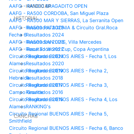
AAFG - RA1000 BRAGADITO OPEN
HANDICAP
AAFG - RA500 CORDOBA, San Miguel Plaza
HISTORIAL
AAFG - RA500 MAR Y SIERRAS, La Serranita Open
AAFG - RA500 PATAGONIA & Circuito Gral.Roca
Resultados 2025
Fecha 6
Resultados 2024
AAFG - RA500 SAN LUIS, Villa Mercedes
Resultados 2023
AAFG - Race To World Cup, Copa Argentina
Resultados 2022
Circuito Regional BUENOS AIRES - Fecha 1, Los
Resultados 2021
Alamos
Resultados 2020
Circuito Regional BUENOS AIRES - Fecha 2,
Resultados 2019
Hebraica
Resultados 2018
Circuito Regional BUENOS AIRES - Fecha 3,
Resultados 2017
Campo Grande
Resultados 2016
Circuito Regional BUENOS AIRES - Fecha 4, Los
Resultados 2015
Alamos
RANKING's
Circuito Regional BUENOS AIRES - Fecha 5,
CANCHAS
Smithfield
Circuito Regional BUENOS AIRES - Fecha 6, Banco