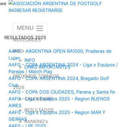
we
INGRESAR
REGISTRARSE
MENU
RESULTADOS 2025
NOVEDADES
AAFG - ARGENTINA OPEN RA1000, Praderas de
INFO
Lujan
INFO
AAFG - COPA ARGENTINA 2024 - Liga x Equipos /
LINKS IMPORTANTES
Parejas / Match Play
PROXIMOS TORNEOS
AAFG - COPA ARGENTINA 2024, Bragado Golf
Club
2026
AAFG - COPA DOS CIUDADES, Parana y Santa Fe
AAFG - Liga x Equipos 2025 - Region BUENOS
CALENDARIO
AIRES
RESULTADOS
AAFG - Liga x Equipos 2025 - Region MAR Y
SIERRAS
RANKING's
AAFG - LPF 2025