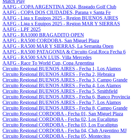
Match Play
AAFG - COPA ARGENTINA 2024, Bragado Golf Club
AAFG - COPA DOS CIUDADES, Parana y Santa Fe
AAFG - Liga x Equipos 2025 - Region BUENOS AIRES
AAFG - Liga x Equipos 2025 - Region MAR Y SIERRAS
AAFG - LPF 2025
AAFG - RA1000 BRAGADITO OPEN
AAFG - RA500 CORDOBA, San Miguel Plaza
AAFG - RA500 MAR Y SIERRAS, La Serranita Open
AAFG - RA500 PATAGONIA & Circuito Gral.Roca Fecha 6
AAFG - RA500 SAN LUIS, Villa Mercedes
AAFG - Race To World Cup, Copa Argentina
Circuito Regional BUENOS AIRES - Fecha 1, Los Alamos
Circuito Regional BUENOS AIRES - Fecha 2, Hebraica
Circuito Regional BUENOS AIRES - Fecha 3, Campo Grande
Circuito Regional BUENOS AIRES - Fecha 4, Los Alamos
Circuito Regional BUENOS AIRES - Fecha 5, Smithfield
Circuito Regional BUENOS AIRES - Fecha 6, Banco Provincia
Circuito Regional BUENOS AIRES - Fecha 7, Los Alamos
Circuito Regional BUENOS AIRES - Fecha 8, Campo Grande
Circuito Regional CORDOBA - Fecha 01, San Miguel Plaza
Circuito Regional CORDOBA - Fecha 02, Los Eucaliptus
Circuito Regional CORDOBA - Fecha 03, Los Eucaliptus
Circuito Regional CORDOBA - Fecha 04, Club Argentino MJ
Circuito Regional CORDOBA - Fecha 05, Montecitos