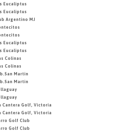
s Eucaliptus
s Eucaliptus
ub Argentino MJ
ontecitos
ontecitos
s Eucaliptus
s Eucaliptus
as Colinas
as Colinas
ib.San Martin
ib.San Martin
illaguay
illaguay
 Cantera Golf, Victoria
 Cantera Golf, Victoria
rro Golf Club
rro Golf Club