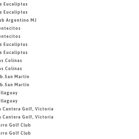
s Eucaliptus
s Eucaliptus
ub Argentino MJ
ontecitos
ontecitos
s Eucaliptus
s Eucaliptus
as Colinas
as Colinas
ib.San Martin
ib.San Martin
illaguay
illaguay
 Cantera Golf, Victoria
 Cantera Golf, Victoria
rro Golf Club
rro Golf Club